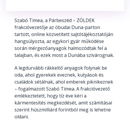
Szabó Tímea, a Párbeszéd – ZÖLDEK
frakcióvezetője az óbudai Duna-parton
tartott, online közvetített sajtótájékoztatóján
hangsúlyozta, az egykori gyár működése
során mérgezőanyagok halmozódtak fel a
talajban, és ezek most a Dunába szivárognak.
A legdurvább rákkeltő anyagok folynak be
oda, ahol gyerekek eveznek, kutyások és
családok sétálnak, ahol emberek piknikeznek
– fogalmazott Szabó Tímea. A frakcióvezető
emlékeztetett, hogy tíz éve kéri a
kármentesítés megkezdését, amit számításai
szerint húszmilliárd forintból meg is lehetne
oldani.