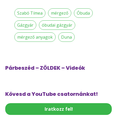
Szabó Tímea
mérgező
Óbuda
Gázgyár
óbudai gázgyár
mérgező anyagok
Duna
Párbeszéd – ZÖLDEK – Videók
Kövesd a YouTube csatornánkat!
Iratkozz fel!