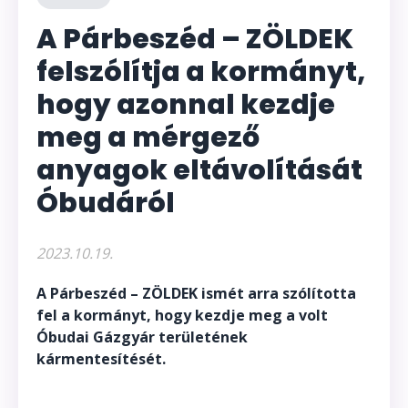
A Párbeszéd – ZÖLDEK
felszólítja a kormányt,
hogy azonnal kezdje
meg a mérgező
anyagok eltávolítását
Óbudáról
2023.10.19.
A Párbeszéd – ZÖLDEK ismét arra szólította
fel a kormányt, hogy kezdje meg a volt
Óbudai Gázgyár területének
kármentesítését.