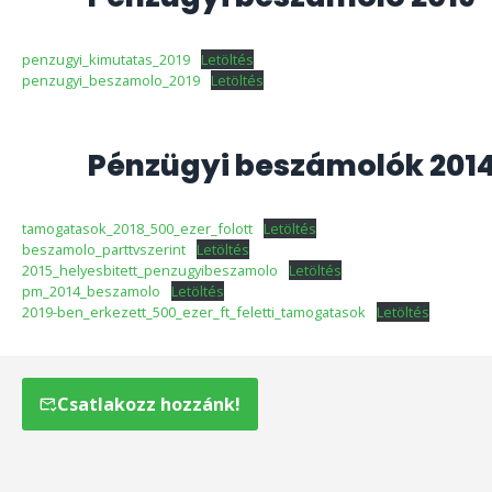
penzugyi_kimutatas_2019
Letöltés
penzugyi_beszamolo_2019
Letöltés
Pénzügyi beszámolók 201
tamogatasok_2018_500_ezer_folott
Letöltés
beszamolo_parttvszerint
Letöltés
2015_helyesbitett_penzugyibeszamolo
Letöltés
pm_2014_beszamolo
Letöltés
2019-ben_erkezett_500_ezer_ft_feletti_tamogatasok
Letöltés
Csatlakozz hozzánk!