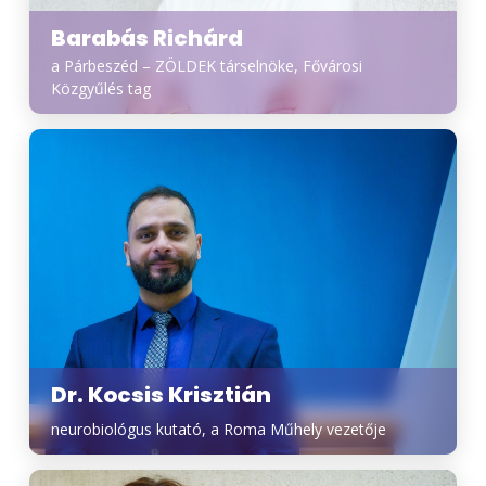
Barabás Richárd
a Párbeszéd – ZÖLDEK társelnöke, Fővárosi
Közgyűlés tag
Dr. Kocsis Krisztián
neurobiológus kutató, a Roma Műhely vezetője