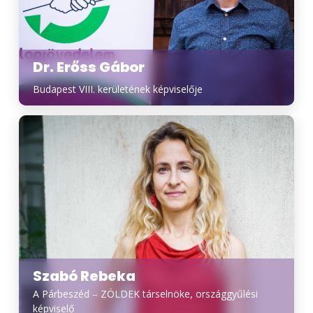
Dr. Erőss Gábor
Budapest VIII. kerületének képviselője
Szabó Rebeka
A Párbeszéd – ZÖLDEK társelnöke, országgyűlési
képviselő