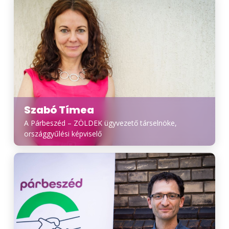
Szabó Tímea
A Párbeszéd – ZÖLDEK ügyvezető társelnöke,
országgyűlési képviselő