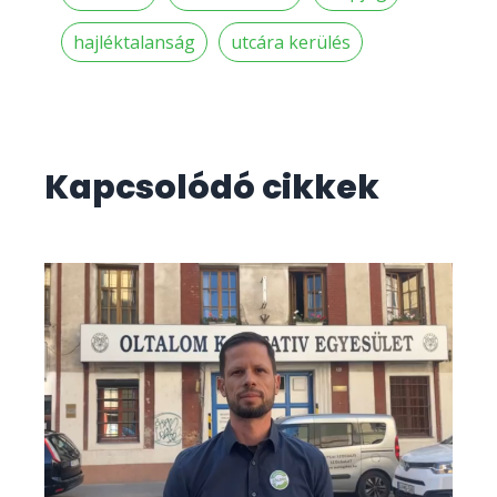
hajléktalanság
utcára kerülés
Kapcsolódó cikkek