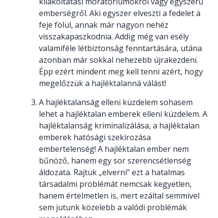
kilakoltatási moratóriumokról vagy egyszerű
emberségről. Aki egyszer elveszti a fedelet a
feje fölül, annak már nagyon nehéz
visszakapaszkodnia. Addig még van esély
valamiféle létbiztonság fenntartására, utána
azonban már sokkal nehezebb újrakezdeni.
Épp ezért mindent meg kell tenni azért, hogy
megelőzzük a hajléktalanná válást!
A hajléktalanság elleni küzdelem sohasem
lehet a hajléktalan emberek elleni küzdelem. A
hajléktalanság kriminalizálása, a hajléktalan
emberek hatósági szekírozása
embertelenség! A hajléktalan ember nem
bűnöző, hanem egy sor szerencsétlenség
áldozata. Rajtuk „elverni” ezt a hatalmas
társadalmi problémát nemcsak kegyetlen,
hanem értelmetlen is, mert ezáltal semmivel
sem jutunk közelebb a valódi problémák