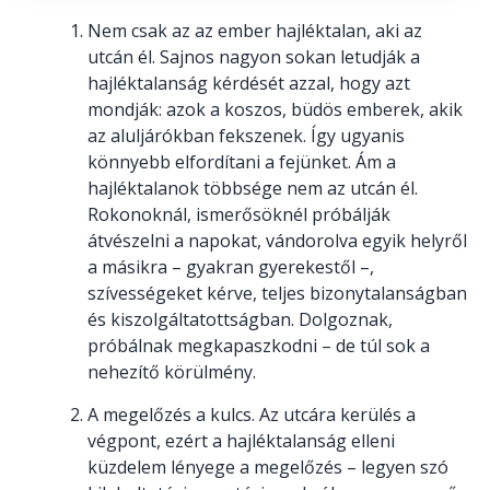
Nem csak az az ember hajléktalan, aki az
utcán él. Sajnos nagyon sokan letudják a
hajléktalanság kérdését azzal, hogy azt
mondják: azok a koszos, büdös emberek, akik
az aluljárókban fekszenek. Így ugyanis
könnyebb elfordítani a fejünket. Ám a
hajléktalanok többsége nem az utcán él.
Rokonoknál, ismerősöknél próbálják
átvészelni a napokat, vándorolva egyik helyről
a másikra – gyakran gyerekestől –,
szívességeket kérve, teljes bizonytalanságban
és kiszolgáltatottságban. Dolgoznak,
próbálnak megkapaszkodni – de túl sok a
nehezítő körülmény.
A megelőzés a kulcs. Az utcára kerülés a
végpont, ezért a hajléktalanság elleni
küzdelem lényege a megelőzés – legyen szó