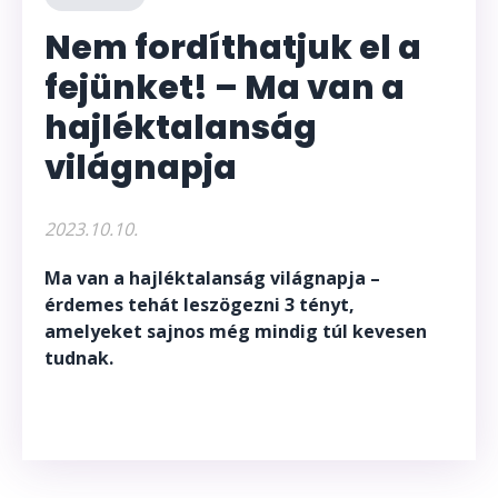
Nem fordíthatjuk el a
fejünket! – Ma van a
hajléktalanság
világnapja
2023.10.10.
Ma van a hajléktalanság világnapja –
érdemes tehát leszögezni 3 tényt,
amelyeket sajnos még mindig túl kevesen
tudnak.