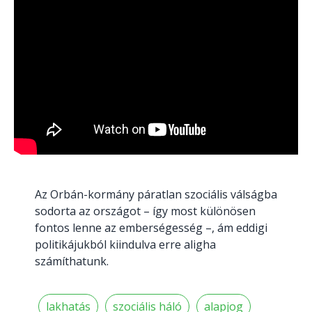
Az Orbán-kormány páratlan szociális válságba
sodorta az országot – így most különösen
fontos lenne az emberségesség –, ám eddigi
politikájukból kiindulva erre aligha
számíthatunk.
lakhatás
szociális háló
alapjog