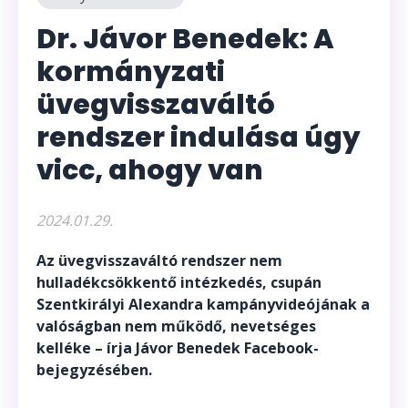
Dr. Jávor Benedek: A
kormányzati
üvegvisszaváltó
rendszer indulása úgy
vicc, ahogy van
2024.01.29.
Az üvegvisszaváltó rendszer nem
hulladékcsökkentő intézkedés, csupán
Szentkirályi Alexandra kampányvideójának a
valóságban nem működő, nevetséges
kelléke – írja Jávor Benedek Facebook-
bejegyzésében.