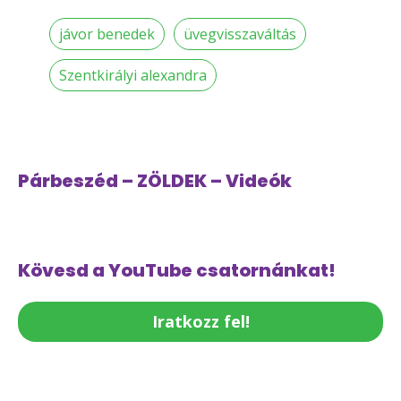
jávor benedek
üvegvisszaváltás
Szentkirályi alexandra
Párbeszéd – ZÖLDEK – Videók
Kövesd a YouTube csatornánkat!
Iratkozz fel!