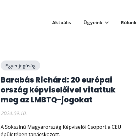
Aktuális
Ügyeink
Rólunk
Egyenjogúság
Barabás Richárd: 20 európai
ország képviselőivel vitattuk
meg az LMBTQ-jogokat
2024.09.10.
A Sokszínű Magyarország Képviselői Csoport a CEU
épületében tanácskozott.