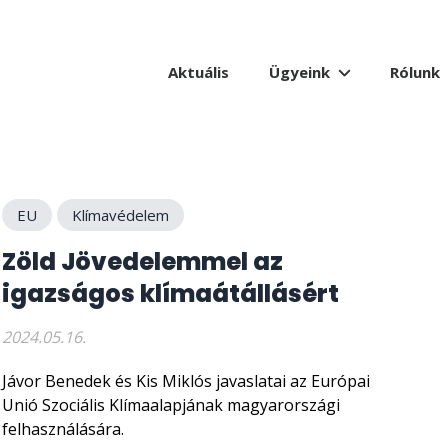
Aktuális
Ügyeink
Rólunk
EU
Klímavédelem
Zöld Jövedelemmel az
igazságos klímaátállásért
2024.05.16.
Jávor Benedek és Kis Miklós javaslatai az Európai
Unió Szociális Klímaalapjának magyarországi
felhasználására.