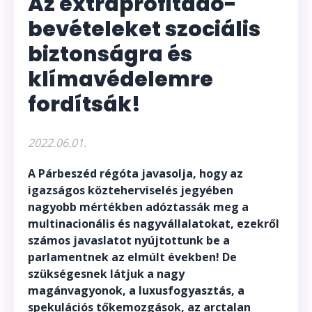
Az extraprofitadó-
bevételeket szociális
biztonságra és
klímavédelemre
fordítsák!
2022.06.01.
A Párbeszéd régóta javasolja, hogy az
igazságos közteherviselés jegyében
nagyobb mértékben adóztassák meg a
multinacionális és nagyvállalatokat, ezekről
számos javaslatot nyújtottunk be a
parlamentnek az elmúlt években! De
szükségesnek látjuk a nagy
magánvagyonok, a luxusfogyasztás, a
spekulációs tőkemozgások, az arctalan