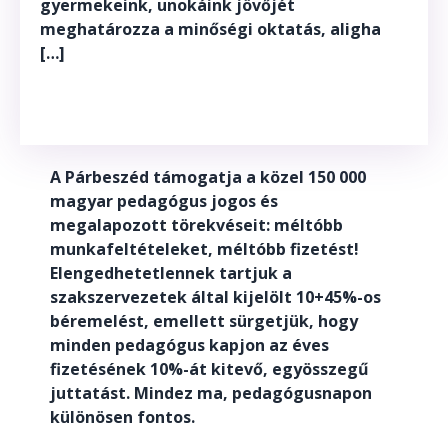
gyermekeink, unokáink jövőjét
meghatározza a minőségi oktatás, aligha
[…]
A Párbeszéd támogatja a közel 150 000
magyar pedagógus jogos és
megalapozott törekvéseit: méltóbb
munkafeltételeket, méltóbb fizetést!
Elengedhetetlennek tartjuk a
szakszervezetek által kijelölt 10+45%-os
béremelést, emellett sürgetjük, hogy
minden pedagógus kapjon az éves
fizetésének 10%-át kitevő, egyösszegű
juttatást. Mindez ma, pedagógusnapon
különösen fontos.