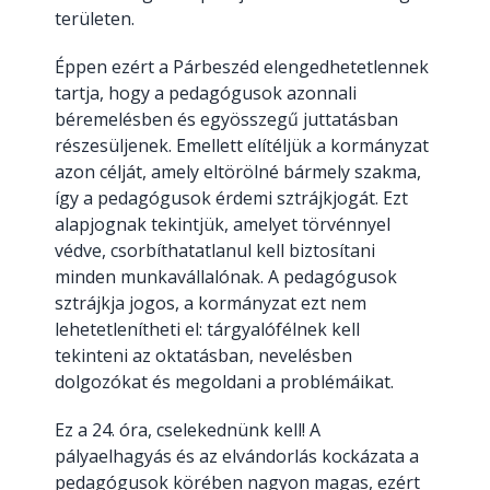
területen.
Éppen ezért a Párbeszéd elengedhetetlennek
tartja, hogy a pedagógusok azonnali
béremelésben és egyösszegű juttatásban
részesüljenek. Emellett elítéljük a kormányzat
azon célját, amely eltörölné bármely szakma,
így a pedagógusok érdemi sztrájkjogát. Ezt
alapjognak tekintjük, amelyet törvénnyel
védve, csorbíthatatlanul kell biztosítani
minden munkavállalónak. A pedagógusok
sztrájkja jogos, a kormányzat ezt nem
lehetetlenítheti el: tárgyalófélnek kell
tekinteni az oktatásban, nevelésben
dolgozókat és megoldani a problémáikat.
Ez a 24. óra, cselekednünk kell! A
pályaelhagyás és az elvándorlás kockázata a
pedagógusok körében nagyon magas, ezért