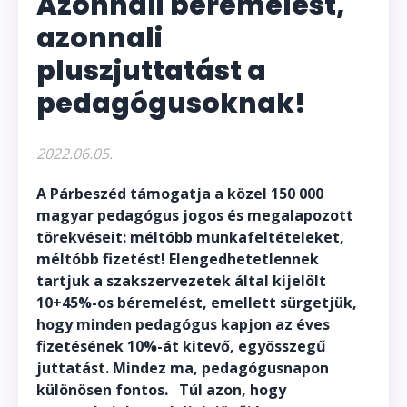
Azonnali béremelést,
azonnali
pluszjuttatást a
pedagógusoknak!
2022.06.05.
A Párbeszéd támogatja a közel 150 000
magyar pedagógus jogos és megalapozott
törekvéseit: méltóbb munkafeltételeket,
méltóbb fizetést! Elengedhetetlennek
tartjuk a szakszervezetek által kijelölt
10+45%-os béremelést, emellett sürgetjük,
hogy minden pedagógus kapjon az éves
fizetésének 10%-át kitevő, egyösszegű
juttatást. Mindez ma, pedagógusnapon
különösen fontos. Túl azon, hogy