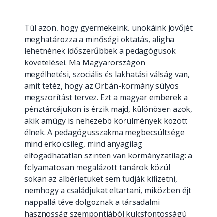
Túl azon, hogy gyermekeink, unokáink jövőjét
meghatározza a minőségi oktatás, aligha
lehetnének időszerűbbek a pedagógusok
követelései. Ma Magyarországon
megélhetési, szociális és lakhatási válság van,
amit tetéz, hogy az Orbán-kormány súlyos
megszorítást tervez. Ezt a magyar emberek a
pénztárcájukon is érzik majd, különösen azok,
akik amúgy is nehezebb körülmények között
élnek. A pedagógusszakma megbecsültsége
mind erkölcsileg, mind anyagilag
elfogadhatatlan szinten van kormányzatilag: a
folyamatosan megalázott tanárok közül
sokan az albérletüket sem tudják kifizetni,
nemhogy a családjukat eltartani, miközben éjt
nappallá téve dolgoznak a társadalmi
hasznosság szempontjából kulcsfontosságú