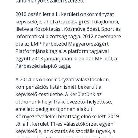
tanulmányok szakon szerzett.
2010 őszén lett a II. kerületi önkormányzat
képviselője, ahol a Gazdasági és Tulajdonosi,
illetve a Közoktatási, Közművelődési, Sport és
Informatikai bizottság tagja. 2012 novembere
óta az LMP Párbeszéd Magyarországért
Platformjának tagja. A platform tagjaival
együtt 2013 januárjában kilép az LMP-ből, a
Párbeszéd alapító tagja.
A 2014-es önkormányzati választásokon,
kompenzációs listán ismét bekerült a
képviselő-testületbe. A Kerületünk az
otthonunk helyi frakcióvezető-helyettese,
emellett pedig az újonnan alakult
Környezetvédelmi bizottság elnöke lett. 2019-
től a II. kerület 11-es választókörzet egyéni
képviselője, az oktatás és szociális ügyek, a