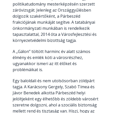
politikatudomány mesterképzésén szerzett
záróvizsgát. Jelenleg az Országgyűlésben
dolgozik szakértőként, a Párbeszéd
frakciójának munkáját segítve. A tatabányai
önkormányzati munkában is rendelkezik
tapasztalattal, 2014 óta a Városfejlesztési és
környezetvédelmi bizottság tagja.
A „Gálon” töltött harminc év alatt számos
élmény és emlék köti a városrészhez,
ugyanakkor ismeri az itt élőket és
problémáikat is.
Egy baloldali és nem utolsósorban zöldpárt
tagja. A Karácsony Gergely, Szabó Tímea és
Jávor Benedek alkotta Párbeszéd helyi
jelöltjeként egy élhetőbb és zöldebb városért
szeretne dolgozni, ahol a szociális biztonság
mellett rend és tisztaság van. Hiszi, hogy az