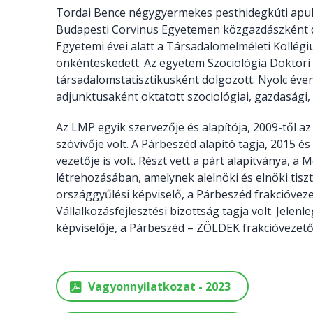
Tordai Bence négygyermekes pesthidegkúti apuka,
Budapesti Corvinus Egyetemen közgazdászként d
Egyetemi évei alatt a Társadalomelméleti Kollégium
önkénteskedett. Az egyetem Szociológia Doktori 
társadalomstatisztikusként dolgozott. Nyolc éve
adjunktusaként oktatott szociológiai, gazdasági, 
Az LMP egyik szervezője és alapítója, 2009-től 
szóvivője volt. A Párbeszéd alapító tagja, 2015 
vezetője is volt. Részt vett a párt alapítványa, 
létrehozásában, amelynek alelnöki és elnöki tiszt
országgyűlési képviselő, a Párbeszéd frakcióveze
Vállalkozásfejlesztési bizottság tagja volt. Jele
képviselője, a Párbeszéd – ZÖLDEK frakcióvezető
Vagyonnyilatkozat - 2023