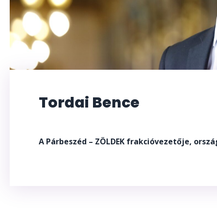
Tordai Bence
A Párbeszéd – ZÖLDEK frakcióvezetője, orszá