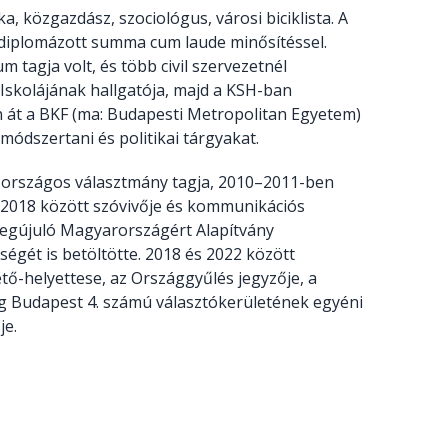
 közgazdász, szociológus, városi biciklista. A
iplomázott summa cum laude minősítéssel.
 tagja volt, és több civil szervezetnél
Iskolájának hallgatója, majd a KSH-ban
n át a BKF (ma: Budapesti Metropolitan Egyetem)
módszertani és politikai tárgyakat.
az országos választmány tagja, 2010–2011-ben
és 2018 között szóvivője és kommunikációs
a Megújuló Magyarországért Alapítvány
ségét is betöltötte. 2018 és 2022 között
tő-helyettese, az Országgyűlés jegyzője, a
nleg Budapest 4. számú választókerületének egyéni
je.