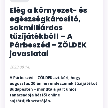
Elég a környezet- és
egészségkárosító,
sokmilliárdos
tűzijátékból! – A
Párbeszéd – ZÖLDEK
javaslatai
2023.08.14.
A Párbeszéd – ZÖLDEK azt kéri, hogy
augusztus 20-án ne rendezzenek tűzijátékot
Budapesten – mondta a párt uniós
tanácsadója hétfői online
sajtótájékoztatóján.