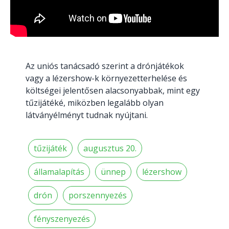
Az uniós tanácsadó szerint a drónjátékok
vagy a lézershow-k környezetterhelése és
költségei jelentősen alacsonyabbak, mint egy
tűzijátéké, miközben legalább olyan
látványélményt tudnak nyújtani.
tűzijáték
augusztus 20.
államalapítás
ünnep
lézershow
drón
porszennyezés
fényszenyezés