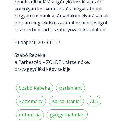
rendkívüli belátást igénylő kérdést, ezért
komolyan kell vennünk és megvitatnunk,
hogyan tudnánk a társadalom elvárásainak
jobban megfelelő és az emberi méltóságot
tiszteletben tartó szabályozást kialakítani.
Budapest, 2023.11.27.
Szabó Rebeka
a Párbeszéd – ZÖLDEK társelnöke,
országgyűlési képviselője
Szabó Rebeka
parlament
közlemény
Karsai Dániel
ALS
eutanázia
gyógyíthatatlan