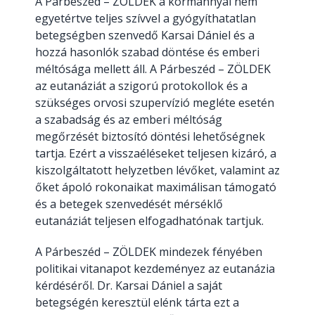
A Párbeszéd – ZÖLDEK a kormánnyal nem
egyetértve teljes szívvel a gyógyíthatatlan
betegségben szenvedő Karsai Dániel és a
hozzá hasonlók szabad döntése és emberi
méltósága mellett áll. A Párbeszéd – ZÖLDEK
az eutanáziát a szigorú protokollok és a
szükséges orvosi szupervízió megléte esetén
a szabadság és az emberi méltóság
megőrzését biztosító döntési lehetőségnek
tartja. Ezért a visszaéléseket teljesen kizáró, a
kiszolgáltatott helyzetben lévőket, valamint az
őket ápoló rokonaikat maximálisan támogató
és a betegek szenvedését mérséklő
eutanáziát teljesen elfogadhatónak tartjuk.
A Párbeszéd – ZÖLDEK mindezek fényében
politikai vitanapot kezdeményez az eutanázia
kérdéséről. Dr. Karsai Dániel a saját
betegségén keresztül elénk tárta ezt a