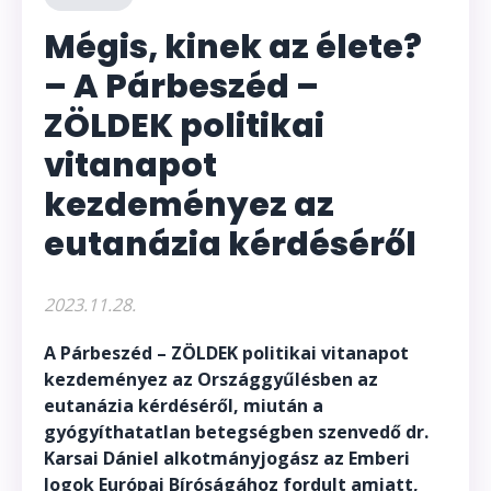
Mégis, kinek az élete?
– A Párbeszéd –
ZÖLDEK politikai
vitanapot
kezdeményez az
eutanázia kérdéséről
2023.11.28.
A Párbeszéd – ZÖLDEK politikai vitanapot
kezdeményez az Országgyűlésben az
eutanázia kérdéséről, miután a
gyógyíthatatlan betegségben szenvedő dr.
Karsai Dániel alkotmányjogász az Emberi
Jogok Európai Bíróságához fordult amiatt,