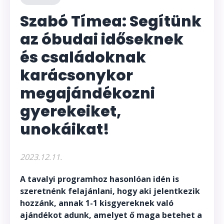
Szabó Tímea: Segítünk
az óbudai időseknek
és családoknak
karácsonykor
megajándékozni
gyerekeiket,
unokáikat!
2023.12.11.
A tavalyi programhoz hasonlóan idén is
szeretnénk felajánlani, hogy aki jelentkezik
hozzánk, annak 1-1 kisgyereknek való
ajándékot adunk, amelyet ő maga betehet a