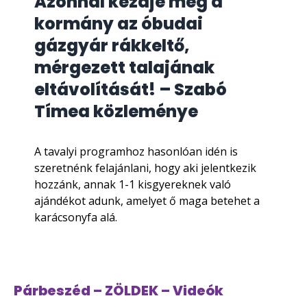
Azonnal kezdje meg a
kormány az óbudai
gázgyár rákkeltő,
mérgezett talajának
eltávolítását! – Szabó
Tímea közleménye
A tavalyi programhoz hasonlóan idén is
szeretnénk felajánlani, hogy aki jelentkezik
hozzánk, annak 1-1 kisgyereknek való
ajándékot adunk, amelyet ő maga betehet a
karácsonyfa alá.
Párbeszéd – ZÖLDEK – Videók