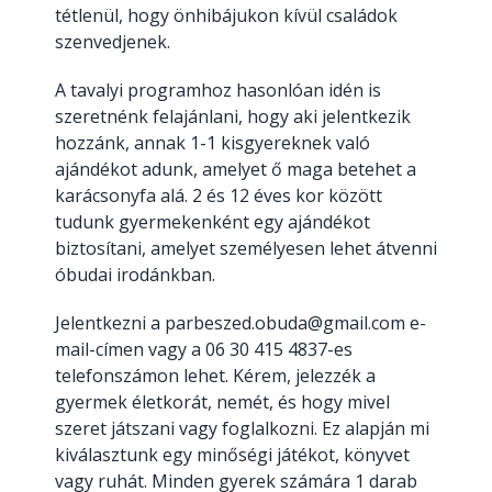
tétlenül, hogy önhibájukon kívül családok
szenvedjenek.
A tavalyi programhoz hasonlóan idén is
szeretnénk felajánlani, hogy aki jelentkezik
hozzánk, annak 1-1 kisgyereknek való
ajándékot adunk, amelyet ő maga betehet a
karácsonyfa alá. 2 és 12 éves kor között
tudunk gyermekenként egy ajándékot
biztosítani, amelyet személyesen lehet átvenni
óbudai irodánkban.
Jelentkezni a parbeszed.obuda@gmail.com e-
mail-címen vagy a 06 30 415 4837-es
telefonszámon lehet. Kérem, jelezzék a
gyermek életkorát, nemét, és hogy mivel
szeret játszani vagy foglalkozni. Ez alapján mi
kiválasztunk egy minőségi játékot, könyvet
vagy ruhát. Minden gyerek számára 1 darab