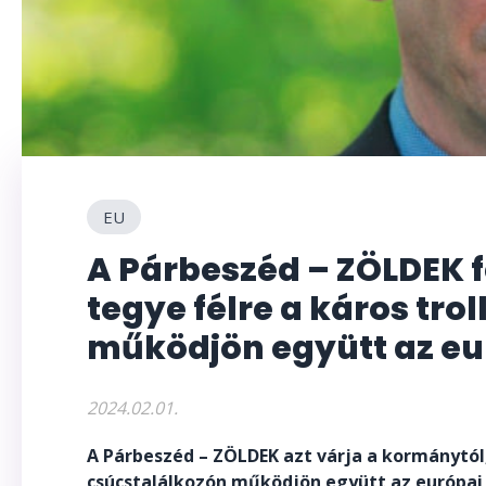
EU
A Párbeszéd – ZÖLDEK f
tegye félre a káros troll
működjön együtt az eu
2024.02.01.
A Párbeszéd – ZÖLDEK azt várja a kormánytól,
csúcstalálkozón működjön együtt az európai 