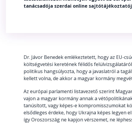
tanácsadója szerdai online sajtótájékoztatój
Dr. Jávor Benedek emlékeztetett, hogy az EU-cs
költségvetési keretének félidős felülvizsgálatáró
politikus hangsúlyozta, hogy a javaslatról a ta
kellett volna, de akkor a magyar kormány megvétó
Az európai parlamenti listavezető szerint Magya
vajon a magyar kormány annak a vétópolitikának 
tanúsított, vagy képes-e kompromisszumokat kö
elsődleges érdeke, hogy Ukrajna képes legyen ell
így Oroszország ne kapjon vérszemet, ne léphes