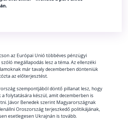
án.
úcson az Európai Unió többéves pénzügyi
l szóló megállapodás lesz a téma. Az ellenzéki
gállamoknak már tavaly decemberben dönteniük
zta az előterjesztést.
rország szempontjából döntő pillanat lesz, hogy
a folytatására készül, amit decemberben is
tni. Jávor Benedek szerint Magyarországnak
enállni Oroszország terjeszkedő politikájának,
sen esetlegesen Ukrajnán is tovább.