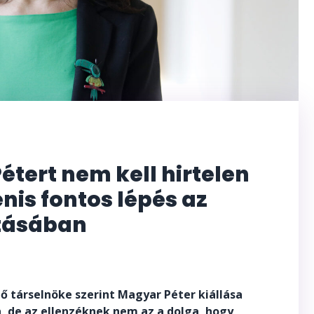
tert nem kell hirtelen
enis fontos lépés az
tásában
 társelnöke szerint Magyar Péter kiállása
, de az ellenzéknek nem az a dolga, hogy