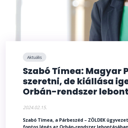
Aktuális
Szabó Tímea: Magyar Pé
szeretni, de kiállása ig
Orbán-rendszer lebon
2024.02.15.
Szabó Tímea, a Párbeszéd – ZÖLDEK ügyvezető
fontos lépés az Orbán-rendszer lebontásában