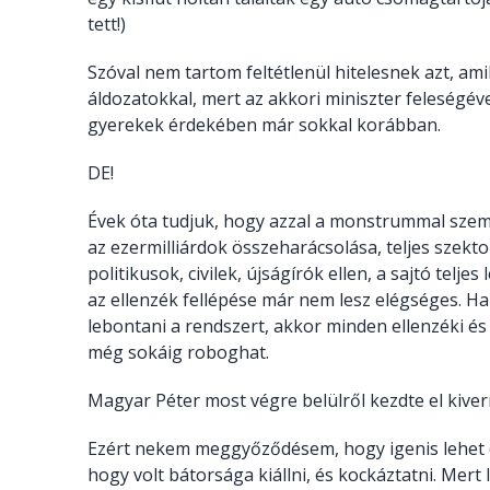
tett!)
Szóval nem tartom feltétlenül hitelesnek azt, am
áldozatokkal, mert az akkori miniszter feleségéve
gyerekek érdekében már sokkal korábban.
DE!
Évek óta tudjuk, hogy azzal a monstrummal szem
az ezermilliárdok összeharácsolása, teljes szekt
politikusok, civilek, újságírók ellen, a sajtó telj
az ellenzék fellépése már nem lesz elégséges. H
lebontani a rendszert, akkor minden ellenzéki és c
még sokáig roboghat.
Magyar Péter most végre belülről kezdte el kivern
Ezért nekem meggyőződésem, hogy igenis lehet d
hogy volt bátorsága kiállni, és kockáztatni. Mert