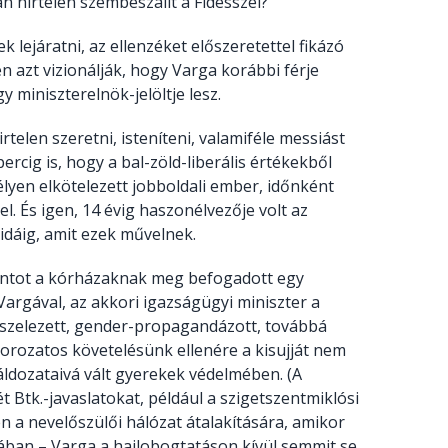
 hirtelen szembeszállt a Fidesszel?
lejáratni, az ellenzéket előszeretettel fikázó
zt vizionálják, hogy Varga korábbi férje
 miniszterelnök-jelöltje lesz.
elen szeretni, isteníteni, valamiféle messiást
ercig is, hogy a bal-zöld-liberális értékekből
lyen elkötelezett jobboldali ember, időnként
. És igen, 14 évig haszonélvezője volt az
dáig, amit ezek művelnek.
intot a kórházaknak meg befogadott egy
Vargával, az akkori igazságügyi miniszter a
sszelezett, gender-propagandázott, továbbá
orozatos követelésünk ellenére a kisujját nem
 áldozataivá vált gyerekek védelmében. (A
Btk.-javaslatokat, például a szigetszentmiklósi
 a nevelőszülői hálózat átalakítására, amikor
jában – Varga a hajlobogtatáson kívül semmit se