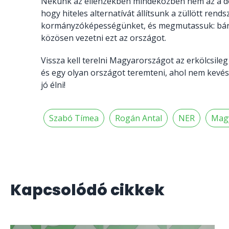
Nekünk az ellenzékben mindeközben nem az a do
hogy hiteles alternatívát állítsunk a züllött rend
kormányzóképességünket, és megmutassuk: bárm
közösen vezetni ezt az országot.
Vissza kell terelni Magyarországot az erkölcsileg
és egy olyan országot teremteni, ahol nem kevé
jó élni!
Szabó Tímea
Rogán Antal
NER
Magy
Kapcsolódó cikkek