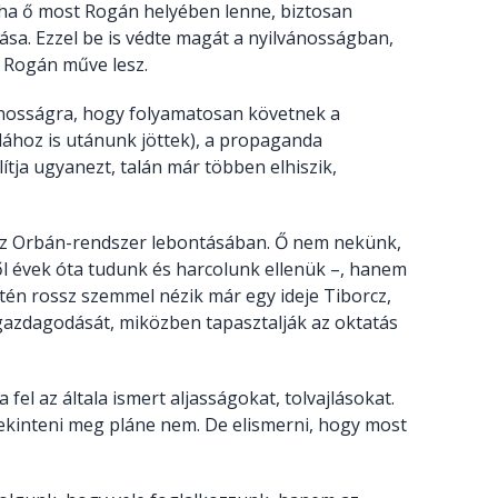
: ha ő most Rogán helyében lenne, biztosan
sa. Ezzel be is védte magát a nyilvánosságban,
z Rogán műve lesz.
nosságra, hogy folyamatosan követnek a
odához is utánunk jöttek), a propaganda
ítja ugyanezt, talán már többen elhiszik,
s az Orbán-rendszer lebontásában. Ő nem nekünk,
l évek óta tudunk és harcolunk ellenük –, hanem
ntén rossz szemmel nézik már egy ideje Tiborcz,
azdagodását, miközben tapasztalják az oktatás
 fel az általa ismert aljasságokat, tolvajlásokat.
tekinteni meg pláne nem. De elismerni, hogy most