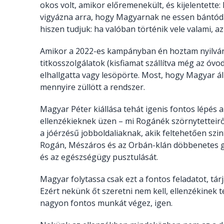
okos volt, amikor előremenekült, és kijelentette
vigyázna arra, hogy Magyarnak ne essen bántódá
hiszen tudjuk: ha valóban történik vele valami, a
Amikor a 2022-es kampányban én hoztam nyilvá
titkosszolgálatok (kisfiamat szállítva még az óv
elhallgatta vagy lesöpörte. Most, hogy Magyar áll
mennyire züllött a rendszer.
Magyar Péter kiállása tehát igenis fontos lépé
ellenzékieknek üzen – mi Rogánék szörnytetteirő
a jóérzésű jobboldaliaknak, akik feltehetően szi
Rogán, Mészáros és az Orbán-klán döbbenetes g
és az egészségügy pusztulását.
Magyar folytassa csak ezt a fontos feladatot, tárja
Ezért nekünk őt szeretni nem kell, ellenzékinek 
nagyon fontos munkát végez, igen.