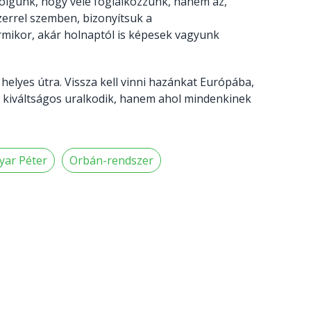
lgunk, hogy vele foglalkozzunk, hanem az,
szerrel szemben, bizonyítsuk a
ikor, akár holnaptól is képesek vagyunk
 helyes útra. Vissza kell vinni hazánkat Európába,
s kiváltságos uralkodik, hanem ahol mindenkinek
ar Péter
Orbán-rendszer