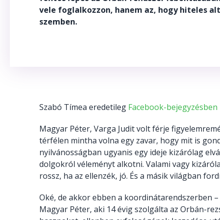
vele foglalkozzon, hanem az, hogy hiteles alt
szemben.
Szabó Tímea eredetileg
Facebook-bejegyzésben
Magyar Péter, Varga Judit volt férje figyelemremé
térfélen mintha volna egy zavar, hogy mit is gondo
nyilvánosságban ugyanis egy ideje kizárólag el
dolgokról véleményt alkotni. Valami vagy kizárólag
rossz, ha az ellenzék, jó. És a másik világban fo
Oké, de
akkor ebben a koordinátarendszerben – a
Magyar Péter, aki 14 évig szolgálta az Orbán-rezs