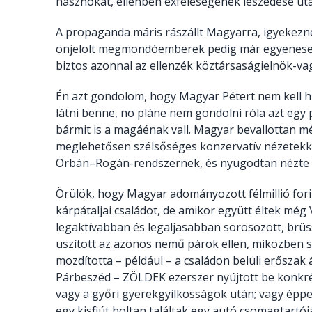
hasznokat, ellenben exfeleségének leszedése után
A propaganda máris rászállt Magyarra, igyekeznek 
önjelölt megmondóemberek pedig már egyenesen a
biztos azonnal az ellenzék köztársaságielnök-vagy
Én azt gondolom, hogy Magyar Pétert nem kell hirt
látni benne, no pláne nem gondolni róla azt egy p
bármit is a magáénak vall. Magyar bevallottan mé
meglehetősen szélsőséges konzervatív nézetekkel
Orbán–Rogán-rendszernek, és nyugodtan nézte i
Örülök, hogy Magyar adományozott félmillió for
kárpátaljai családot, de amikor együtt éltek még 
legaktívabban és legaljasabban sorosozott, brü
uszított az azonos nemű párok ellen, miközben s
mozdította – például – a családon belüli erőszak
Párbeszéd – ZÖLDEK ezerszer nyújtott be konkrét 
vagy a győri gyerekgyilkosságok után; vagy éppen
egy kisfiút holtan találtak egy autó csomagtartó