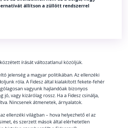
ernatívát állítson a züllött rendszerrel
közzétett írását változatlanul közöljük.
ltó jelenség a magyar politikában. Az ellenzéki
ljunk róla. A Fidesz által kialakított fekete-fehér
vágólagosan vagyunk hajlandóak bizonyos
 jó, vagy kizárólag rossz. Ha a Fidesz csinálja,
rdítva. Nincsenek átmenetek, árnyalatok.
z ellenzéki világban – hova helyezhető el az
imet, és szerzett mások által elérhetetlen