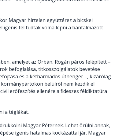
ikor Magyar hirtelen együttérez a bicskei
l igenis fel tudtak volna lépni a bántalmazott
ben, amelyet az Orbán, Rogán páros felépített –
orok befoglalása, titkosszolgálatok bevetése
es lefojtása és a kétharmados úthenger –, kizárólag
a kormánypártokon belülről nem kezdik el
ivil erőfeszítés ellenére a fideszes féldiktatúra
i a téglákat.
rukkolni Magyar Péternek. Lehet örülni annak,
 lépése igenis hatalmas kockázattal jár. Magyar