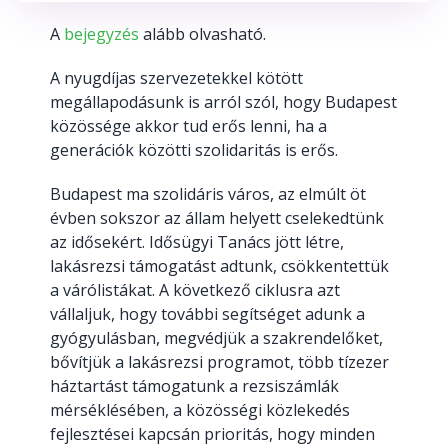
A
bejegyzés
alább olvasható.
A nyugdíjas szervezetekkel kötött
megállapodásunk is arról szól, hogy Budapest
közössége akkor tud erős lenni, ha a
generációk közötti szolidaritás is erős.
Budapest ma szolidáris város, az elmúlt öt
évben sokszor az állam helyett cselekedtünk
az idősekért. Idősügyi Tanács jött létre,
lakásrezsi támogatást adtunk, csökkentettük
a várólistákat. A következő ciklusra azt
vállaljuk, hogy további segítséget adunk a
gyógyulásban, megvédjük a szakrendelőket,
bővítjük a lakásrezsi programot, több tízezer
háztartást támogatunk a rezsiszámlák
mérséklésében, a közösségi közlekedés
fejlesztései kapcsán prioritás, hogy minden