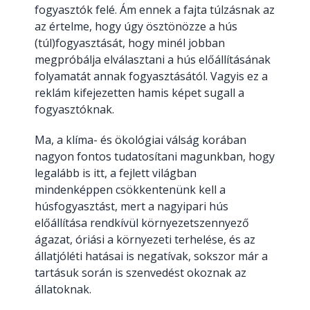
fogyasztók felé. Ám ennek a fajta túlzásnak az
az értelme, hogy úgy ösztönözze a hús
(túl)fogyasztását, hogy minél jobban
megpróbálja elválasztani a hús előállításának
folyamatát annak fogyasztásától. Vagyis ez a
reklám kifejezetten hamis képet sugall a
fogyasztóknak.
Ma, a klíma- és ökológiai válság korában
nagyon fontos tudatosítani magunkban, hogy
legalább is itt, a fejlett világban
mindenképpen csökkentenünk kell a
húsfogyasztást, mert a nagyipari hús
előállítása rendkívül környezetszennyező
ágazat, óriási a környezeti terhelése, és az
állatjóléti hatásai is negatívak, sokszor már a
tartásuk során is szenvedést okoznak az
állatoknak.