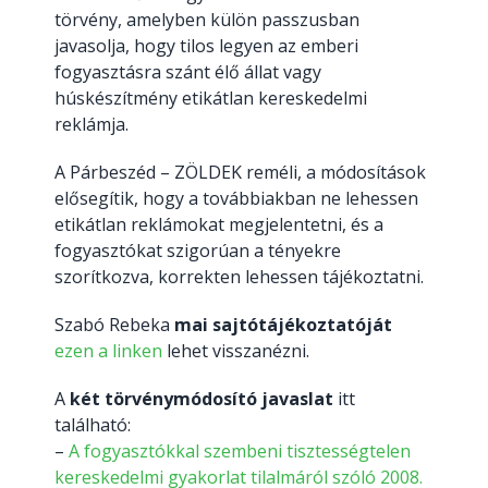
törvény, amelyben külön passzusban
javasolja, hogy tilos legyen az emberi
fogyasztásra szánt élő állat vagy
húskészítmény etikátlan kereskedelmi
reklámja.
A Párbeszéd – ZÖLDEK reméli, a módosítások
elősegítik, hogy a továbbiakban ne lehessen
etikátlan reklámokat megjelentetni, és a
fogyasztókat szigorúan a tényekre
szorítkozva, korrekten lehessen tájékoztatni.
Szabó Rebeka
mai sajtótájékoztatóját
ezen a linken
lehet visszanézni.
A
két törvénymódosító javaslat
itt
található:
–
A fogyasztókkal szembeni tisztességtelen
kereskedelmi gyakorlat tilalmáról szóló 2008.