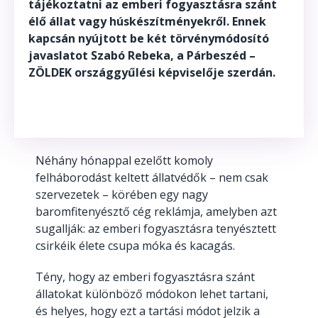
tájékoztatni az emberi fogyasztásra szánt
élő állat vagy húskészítményekről. Ennek
kapcsán nyújtott be két törvénymódosító
javaslatot Szabó Rebeka, a Párbeszéd –
ZÖLDEK országgyűlési képviselője szerdán.
Néhány hónappal ezelőtt komoly
felháborodást keltett állatvédők – nem csak
szervezetek – körében egy nagy
baromfitenyésztő cég reklámja, amelyben azt
sugallják: az emberi fogyasztásra tenyésztett
csirkéik élete csupa móka és kacagás.
Tény, hogy az emberi fogyasztásra szánt
állatokat különböző módokon lehet tartani,
és helyes, hogy ezt a tartási módot jelzik a