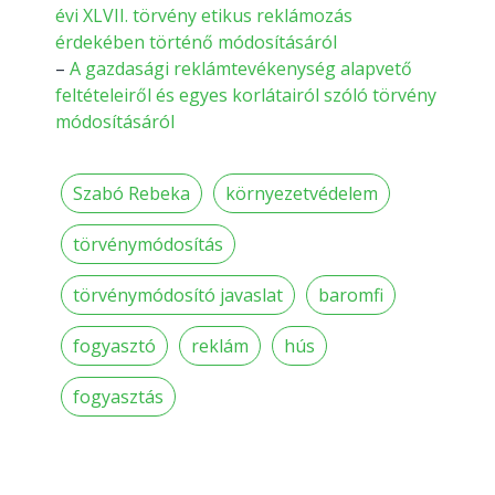
évi XLVII. törvény etikus reklámozás
érdekében történő módosításáról
–
A gazdasági reklámtevékenység alapvető
feltételeiről és egyes korlátairól szóló törvény
módosításáról
Szabó Rebeka
környezetvédelem
törvénymódosítás
törvénymódosító javaslat
baromfi
fogyasztó
reklám
hús
fogyasztás