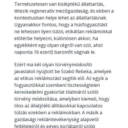
Természetesen van kisléptékű állattartás,
létezik regeneratív mezőgazdaság, és ebben a
kontextusban helye lehet az állattartásnak.
Ugyanakkor fontos, hogy a húsfogyasztást
ne lehessen ilyen túlzó, etikátlan reklámokkal
előtérbe helyezni, különösen akkor, ha
egyébként egy olyan cégről van szó, ahol
naponta 16 ezer(!) baromfit vágnak le.
Ezért ma két olyan törvénymódosító
javaslatot nyújtott be Szabó Rebeka, amelyek
az etikus reklámozást segítik elő. Az egyik a
fogyasztókkal szembeni tisztességtelen
kereskedelmi gyakorlat tilalmáról szóló
törvény módosítása, amelyben kiemeli, hogy
tilos az állatjóléti állításokkal kapcsolatos
túlzás ezekben a reklámokban. A másik a
gazdasági reklámtevékenység alapvető
feltételeiről és egyes korlátairól szóló