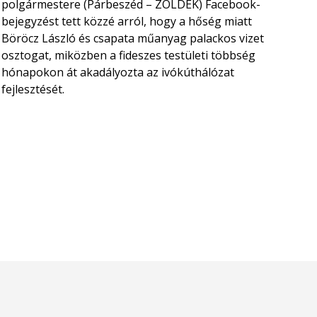
polgármestere (Párbeszéd – ZÖLDEK) Facebook-
bejegyzést tett közzé arról, hogy a hőség miatt
Böröcz László és csapata műanyag palackos vizet
osztogat, miközben a fideszes testületi többség
hónapokon át akadályozta az ivókúthálózat
fejlesztését.