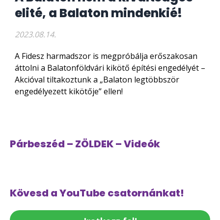
elité, a Balaton mindenkié!
2023.08.14.
A Fidesz harmadszor is megpróbálja erőszakosan
áttolni a Balatonföldvári kikötő építési engedélyét –
Akcióval tiltakoztunk a „Balaton legtöbbször
engedélyezett kikötője” ellen!
Párbeszéd – ZÖLDEK – Videók
Kövesd a YouTube csatornánkat!