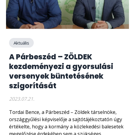
Aktuális
A Párbeszéd – ZÖLDEK
kezdeményezi a gyorsulási
versenyek büntetésének
szigorítását
2023.07.21.
Tordai Bence, a Párbeszéd – Zöldek társelnöke,
országgyűlési képviselője a sajtótájékoztatón úgy
értékelte, hogy a kormány a közlekedési balesetek
megelőzése érdekében sem a szükséges