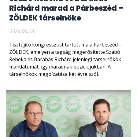
Richárd marad a Párbeszéd –
ZÖLDEK társelnöke
2024.06.23.
Tisztújító kongresszust tartott ma a Párbeszéd –
ZÖLDEK, amelyen a tagság megerősítette Szabó
Rebeka és Barabás Richárd jelenlegi társelnökök
mandátumát, így maradnak pozíciójukban. A
társelnökök megbízatása két évre szól.