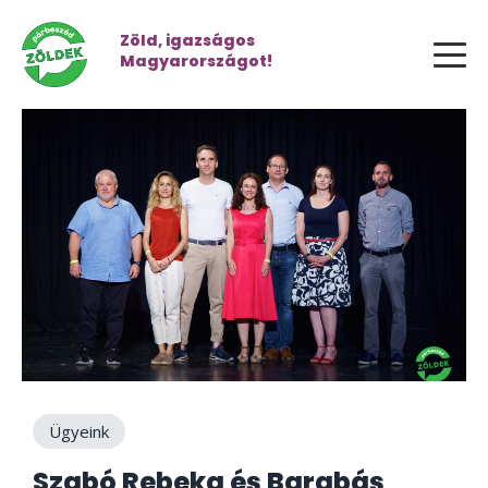
Zöld, igazságos
Magyarországot!
Ügyeink
Szabó Rebeka és Barabás