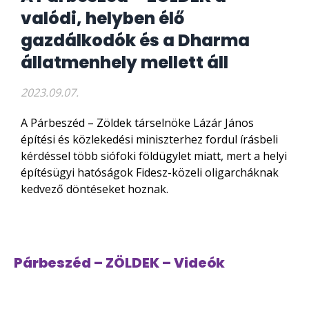
valódi, helyben élő
gazdálkodók és a Dharma
állatmenhely mellett áll
2023.09.07.
A Párbeszéd – Zöldek társelnöke Lázár János
építési és közlekedési miniszterhez fordul írásbeli
kérdéssel több siófoki földügylet miatt, mert a helyi
építésügyi hatóságok Fidesz-közeli oligarcháknak
kedvező döntéseket hoznak.
Párbeszéd – ZÖLDEK – Videók