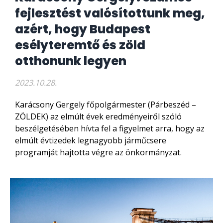
fejlesztést valósítottunk meg,
azért, hogy Budapest
esélyteremtő és zöld
otthonunk legyen
2023.10.28.
Karácsony Gergely főpolgármester (Párbeszéd –
ZÖLDEK) az elmúlt évek eredményeiről szóló
beszélgetésében hívta fel a figyelmet arra, hogy az
elmúlt évtizedek legnagyobb járműcsere
programját hajtotta végre az önkormányzat.