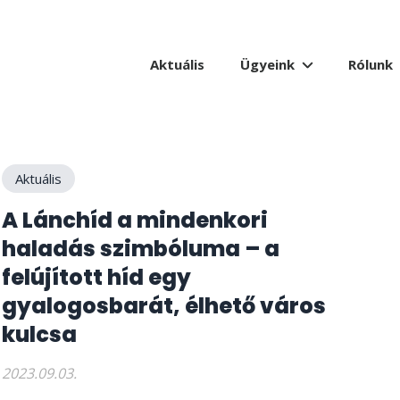
Aktuális
Ügyeink
Rólunk
Aktuális
A Lánchíd a mindenkori
haladás szimbóluma – a
felújított híd egy
gyalogosbarát, élhető város
kulcsa
2023.09.03.