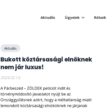
Aktuális
Ügyeink
Rólunk
Aktuális
Bukott köztársasági elnöknek
nem jár luxus!
2024.02.13.
A Párbeszéd – ZÖLDEK petíciót indít és
törvénymódosító javaslatot nyújt be az
Országgyűlésnek azért, hogy a méltatlanság miatt
lemondott köztársasági elnököknek ne járjanak