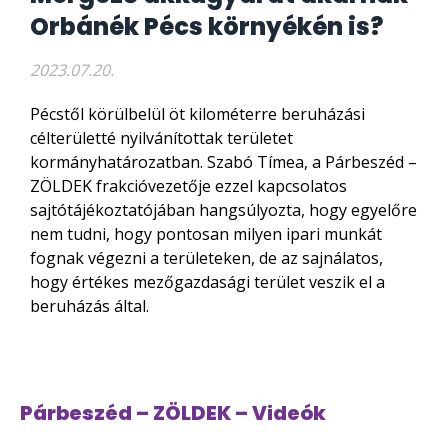
Orbánék Pécs környékén is?
2023.07.20.
Pécstől körülbelül öt kilométerre beruházási
célterületté nyilvánítottak területet
kormányhatározatban. Szabó Tímea, a Párbeszéd –
ZÖLDEK frakcióvezetője ezzel kapcsolatos
sajtótájékoztatójában hangsúlyozta, hogy egyelőre
nem tudni, hogy pontosan milyen ipari munkát
fognak végezni a területeken, de az sajnálatos,
hogy értékes mezőgazdasági terület veszik el a
beruházás által.
Párbeszéd – ZÖLDEK – Videók