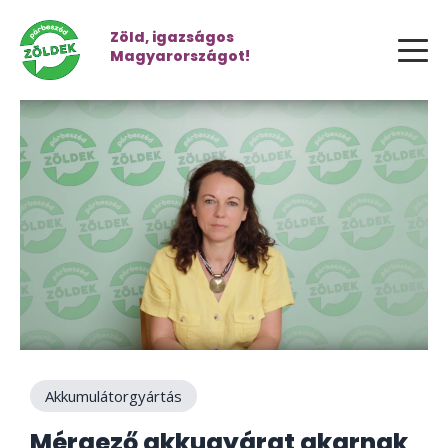
Zöld, igazságos
Magyarországot!
Akkumulátorgyártás
Mérgező akkugyárat akarnak