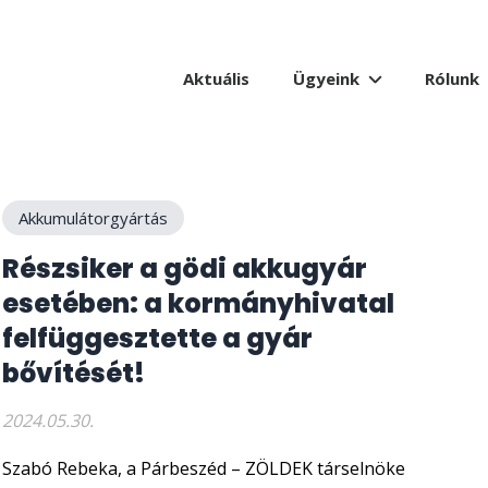
Aktuális
Ügyeink
Rólunk
Akkumulátorgyártás
Részsiker a gödi akkugyár
esetében: a kormányhivatal
felfüggesztette a gyár
bővítését!
2024.05.30.
Szabó Rebeka, a Párbeszéd – ZÖLDEK társelnöke