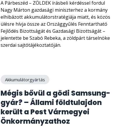
A Párbeszéd – ZÖLDEK írásbeli kérdéssel fordul
Nagy Márton gazdasági miniszterhez a kormány
elhibázott akkumulátorstratégiája miatt, és közös
ülésre hívja össze az Országgyűlés Fenntartható
Fejlődés Bizottságát és Gazdasági Bizottságát –
jelentette be Szabó Rebeka, a zöldpárt társelnöke
szerdai sajtótájékoztatóján.
Akkumulátorgyártás
Mégis bővül a gödi Samsung-
gyár? – Állami földtulajdon
került a Pest Vármegyei
Önkormányzathoz