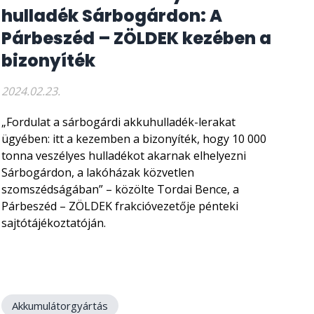
hulladék Sárbogárdon: A
Párbeszéd – ZÖLDEK kezében a
bizonyíték
2024.02.23.
„Fordulat a sárbogárdi akkuhulladék-lerakat
ügyében: itt a kezemben a bizonyíték, hogy 10 000
tonna veszélyes hulladékot akarnak elhelyezni
Sárbogárdon, a lakóházak közvetlen
szomszédságában” – közölte Tordai Bence, a
Párbeszéd – ZÖLDEK frakcióvezetője pénteki
sajtótájékoztatóján.
Akkumulátorgyártás