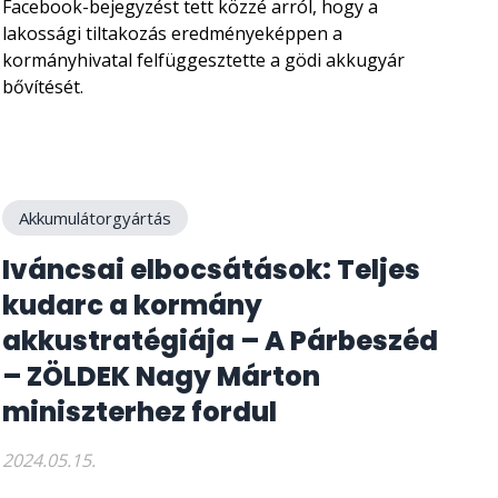
Facebook-bejegyzést tett közzé arról, hogy a
lakossági tiltakozás eredményeképpen a
kormányhivatal felfüggesztette a gödi akkugyár
bővítését.
Akkumulátorgyártás
Iváncsai elbocsátások: Teljes
kudarc a kormány
akkustratégiája – A Párbeszéd
– ZÖLDEK Nagy Márton
miniszterhez fordul
2024.05.15.