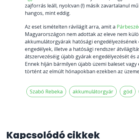
zajforrás leáll, nyolcvan (!) másik zavartalanul 
hangos, mint eddig.
Az eset ismételten rávilágít arra, amit a
Párbeszé
Magyarországon nem adottak az eleve nem külö
akkumulátorgyárak hatósági engedélyezésének és 
engedélyek, illetve a hatósági rendszer átvilágí
átszervezéséig újabb gyárak engedélyezését és a 
Ennek híján bármilyen újabb üzemi baleset vagy
történt az elmúlt hónapokban ezekben az üzemekb
Szabó Rebeka
akkumulátorgyár
göd
Kapcsolódó cikkek