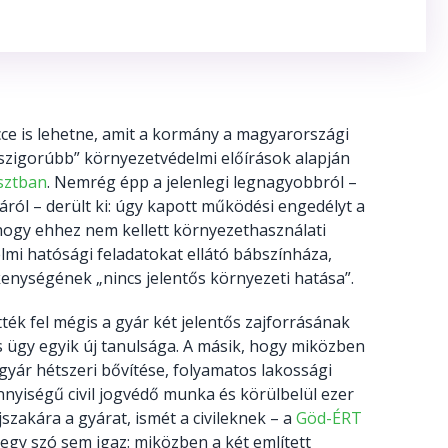
icce is lehetne, amit a kormány a magyarországi
 szigorúbb” környezetvédelmi előírások alapján
sztban
. Nemrég épp a jelenlegi legnagyobbról –
ól – derült ki: úgy kapott működési engedélyt a
hogy ehhez nem kellett környezethasználati
mi hatósági feladatokat ellátó bábszínháza,
ékenységének „nincs jelentős környezeti hatása”.
ték fel mégis a gyár két jelentős zajforrásának
 ügy egyik új tanulsága. A másik, hogy miközben
 gyár hétszeri bővítése, folyamatos lakossági
nyiségű civil jogvédő munka és körülbelül ezer
szakára a gyárat, ismét a civileknek – a
Göd-ÉRT
 egy szó sem igaz: miközben a két említett