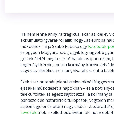
Ha nem lenne annyira tragikus, akár az idei év v
akkumulátorgyárakról állít, hogy „az európainál
működnek – írja Szabó Rebeka egy
Facebook-po
és egyben Magyarország egyik legnagyobb gyárár
gödiek életét megkeserítő hatalmas ipari üzem, 
engedélyt kérnie, mert a kormány környezetvédel
vagyis az illetékes kormányhivatal szerint a tev
Ezek szerint tehát jelentéktelen okból függesztet
éjszakai működését a napokban – ez a botrányos
telekürtölték az egész sajtót azzal, a kormány (a
panaszok és határérték-túllépések, végtelen men
sajtómegjelenés után) nagylelkűen „bezáratta” éj
Egyesület
nek – kellett bizonyítaniuk, hogy ebből