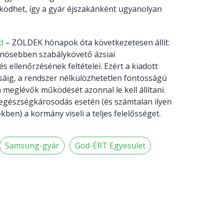
működhet, így a gyár éjszakánként ugyanolyan
d
– ZÖLDEK hónapok óta következetesen állít:
nösebben szabálykövető ázsiai
ellenőrzésének feltételei. Ezért a kiadott
tásáig, a rendszer nélkülözhetetlen fontosságú
meglévők működését azonnal le kell állítani.
 egészségkárosodás esetén (és számtalan ilyen
en) a kormány viseli a teljes felelősséget.
Samsung-gyár
Göd-ÉRT Egyesület