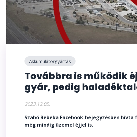
Akkumulátorgyártás
Továbbra is működik é
gyár, pedig haladéktala
2023.12.05.
Szabó Rebeka Facebook-bejegyzésben hívta f
még mindig üzemel éjjel is.