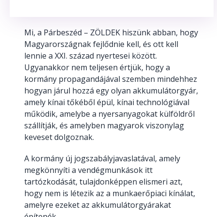
Mi, a Párbeszéd – ZÖLDEK hiszünk abban, hogy
Magyarországnak fejlődnie kell, és ott kell
lennie a XXI. század nyertesei között.
Ugyanakkor nem teljesen értjük, hogy a
kormány propagandájával szemben mindehhez
hogyan járul hozzá egy olyan akkumulátorgyár,
amely kínai tőkéből épül, kínai technológiával
működik, amelybe a nyersanyagokat külföldről
szállítják, és amelyben magyarok viszonylag
keveset dolgoznak.
A kormány új jogszabályjavaslatával, amely
megkönnyíti a vendégmunkások itt
tartózkodását, tulajdonképpen elismeri azt,
hogy nem is létezik az a munkaerőpiaci kínálat,
amelyre ezeket az akkumulátorgyárakat
építenék.