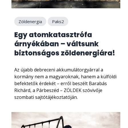
Zöldenergia
Paks2
Egy atomkatasztrófa
árnyékában – váltsunk
biztonságos zöldenergiára!
Az újabb debreceni akkumulátorgyárral a
kormány nem a magyaroknak, hanem a külföldi
befektetők érdekét – erről beszélt Barabás
Richárd, a Párbeszéd – ZÖLDEK szóvivője
szombati sajtótájékoztatóján.