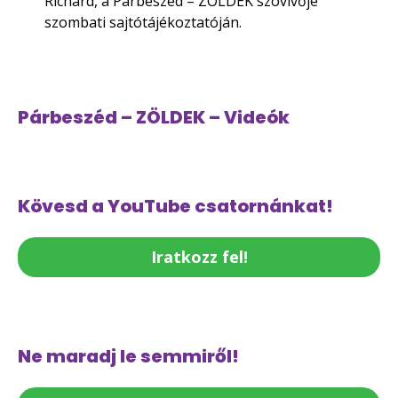
Richárd, a Párbeszéd – ZÖLDEK szóvivője
szombati sajtótájékoztatóján.
Párbeszéd – ZÖLDEK – Videók
Kövesd a YouTube csatornánkat!
Iratkozz fel!
Ne maradj le semmiről!