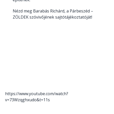
Nézd meg Barabás Richárd, a Párbeszéd –
ZÖLDEK szóvivőjének sajtótájékoztatóját!
https://www.youtube.com/watch?
v=73Wzqghxudo&t=11s