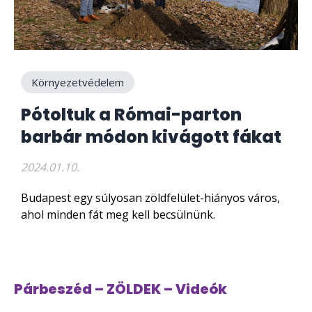
Környezetvédelem
Pótoltuk a Római-parton
barbár módon kivágott fákat
2024.01.10.
Budapest egy súlyosan zöldfelület-hiányos város,
ahol minden fát meg kell becsülnünk.
Párbeszéd – ZÖLDEK – Videók