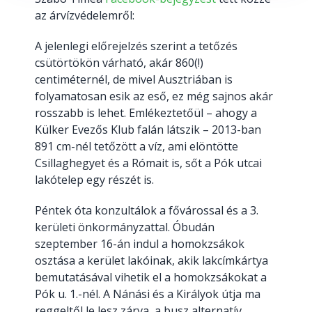
az árvízvédelemről:
A jelenlegi előrejelzés szerint a tetőzés
csütörtökön várható, akár 860(!)
centiméternél, de mivel Ausztriában is
folyamatosan esik az eső, ez még sajnos akár
rosszabb is lehet. Emlékeztetőül – ahogy a
Külker Evezős Klub falán látszik – 2013-ban
891 cm-nél tetőzött a víz, ami elöntötte
Csillaghegyet és a Rómait is, sőt a Pók utcai
lakótelep egy részét is.
Péntek óta konzultálok a fővárossal és a 3.
kerületi önkormányzattal. Óbudán
szeptember 16-án indul a homokzsákok
osztása a kerület lakóinak, akik lakcímkártya
bemutatásával vihetik el a homokzsákokat a
Pók u. 1.-nél. A Nánási és a Királyok útja ma
reggeltől le lesz zárva, a busz alternatív