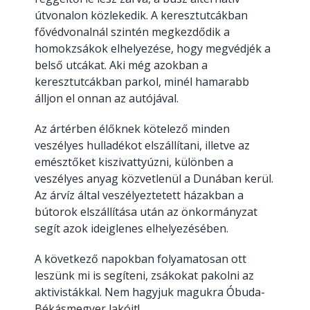
útvonalon közlekedik. A keresztutcákban
fővédvonalnál szintén megkezdődik a
homokzsákok elhelyezése, hogy megvédjék a
belső utcákat. Aki még azokban a
keresztutcákban parkol, minél hamarabb
álljon el onnan az autójával.
Az ártérben élőknek kötelező minden
veszélyes hulladékot elszállítani, illetve az
emésztőket kiszivattyúzni, különben a
veszélyes anyag közvetlenül a Dunában kerül.
Az árvíz által veszélyeztetett házakban a
bútorok elszállítása után az önkormányzat
segít azok ideiglenes elhelyezésében.
A következő napokban folyamatosan ott
leszünk mi is segíteni, zsákokat pakolni az
aktivistákkal. Nem hagyjuk magukra Óbuda-
Békásmegyer lakóit!