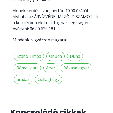
Akinek kérdése van, hétfőn 10.00 órától
hívhatja az ÁRVÍZVÉDELMI ZÖLD SZÁMOT. Itt
a kerületben élőknek fognak segítséget
nyújtani: 06 80 630 181
Mindenki vigyázzon magára!
Szabó Tímea
Óbuda
Duna
Római-part
árvíz
Békásmegyer
áradás
Csillaghegy
Kapcsolódó cikkek