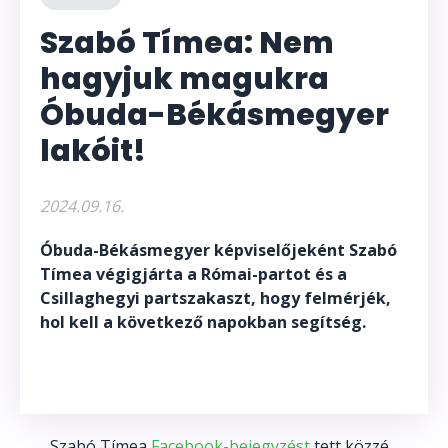
Szabó Tímea: Nem
hagyjuk magukra
Óbuda-Békásmegyer
lakóit!
2024.09.16.
Óbuda-Békásmegyer képviselőjeként Szabó
Tímea végigjárta a Római-partot és a
Csillaghegyi partszakaszt, hogy felmérjék,
hol kell a következő napokban segítség.
Szabó Tímea
Facebook-bejegyzést
tett közzé