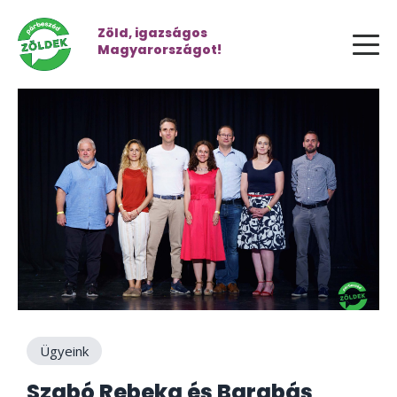
Zöld, igazságos
Magyarországot!
Ügyeink
Szabó Rebeka és Barabás