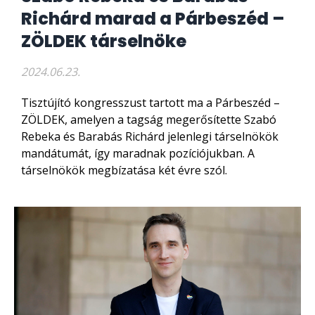
Richárd marad a Párbeszéd –
ZÖLDEK társelnöke
2024.06.23.
Tisztújító kongresszust tartott ma a Párbeszéd –
ZÖLDEK, amelyen a tagság megerősítette Szabó
Rebeka és Barabás Richárd jelenlegi társelnökök
mandátumát, így maradnak pozíciójukban. A
társelnökök megbízatása két évre szól.