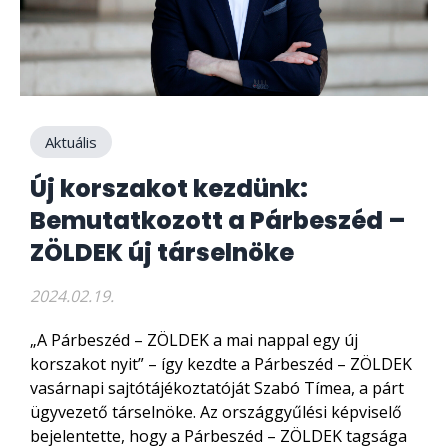
Aktuális
Új korszakot kezdünk:
Bemutatkozott a Párbeszéd –
ZÖLDEK új társelnöke
2024.02.19.
„A Párbeszéd – ZÖLDEK a mai nappal egy új
korszakot nyit” – így kezdte a Párbeszéd – ZÖLDEK
vasárnapi sajtótájékoztatóját Szabó Tímea, a párt
ügyvezető társelnöke. Az országgyűlési képviselő
bejelentette, hogy a Párbeszéd – ZÖLDEK tagsága