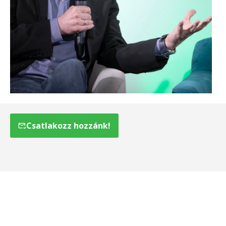
Csatlakozz hozzánk!