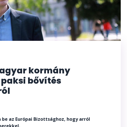
 magyar kormány
a paksi bővítés
ról
 be az Európai Bizottsághoz, hogy arról
erekkel.