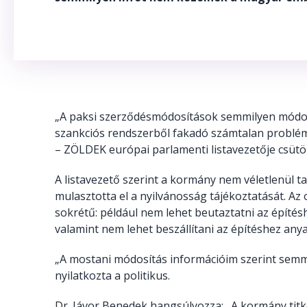
„A paksi szerződésmódosítások semmilyen módon
szankciós rendszerből fakadó számtalan problémá
– ZÖLDEK európai parlamenti listavezetője csütör
A listavezető szerint a kormány nem véletlenül t
mulasztotta el a nyilvánosság tájékoztatását. Az
sokrétű: például nem lehet beutaztatni az építé
valamint nem lehet beszállítani az építéshez an
„A mostani módosítás információim szerint semm
nyilatkozta a politikus.
Dr. Jávor Benedek hangsúlyozza: „A kormány titk