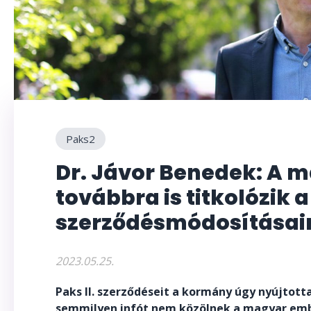
Paks2
Dr. Jávor Benedek: A
továbbra is titkolózik 
szerződésmódosításai
2023.05.25.
Paks II. szerződéseit a kormány úgy nyújtotta
semmilyen infót nem közölnek a magyar emb