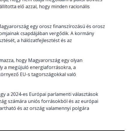
lította elő azzal, hogy minden racionális
 Magyarország egy orosz finanszírozású és orosz
omjainak csapdájában vergődik. A kormány
ztését, a hálózatfejlesztést és az
lmazza, hogy Magyarország egy olyan
ely a megújuló energiaforrásokra, a
 környező EU-s tagországokkal való
ogy a 2024-es Európai parlamenti választások
ág számára uniós forrásokból és az európai
artható és az ország valamennyi polgára