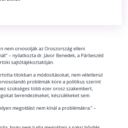
 nem orvosolják az Oroszország elleni
t” – nyilatkozta dr. Jávor Benedek, a Párbeszéd
töki sajtótájékoztatóján.
artotta titokban a módosításokat, nem véletlenül
 orvosolandó problémák köre a politikus szerint
shez szükséges több ezer orosz szakembert,
yagokat berendezéseket, készülékeket sem.
ilyen megoldást nem kínál a problémákra.” –
olja, hogy nem tudja megoldani a paksi bővítés