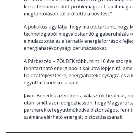
körül felhamozódott problémagócot, amit maga ál
megfontoláson túl erőltette a bővítést.”
A politikus úgy látja, hogy ma ott tartunk, hogy
technológiából megvalósítandó gigaberuházás r
elmulasztotta az alternatív energiaforrások fejles
energiahatékonysági beruházásokat.
A Párbeszéd – ZÖLDEK több, mint 10 éve szorga
fenntartható energiapolitikai útra lépjen rá, am
hálózatfejlesztésre, energiahatékonyságra és a
együttműködésre alapul.
Jávor Benedek azért kéri a választók bizalmát, h
után ismét azon dolgozhasson, hogy Magyarorsz
partnerekkel együttműködve biztonságos, fennt
számára elérhető energiát biztosíthassanak.