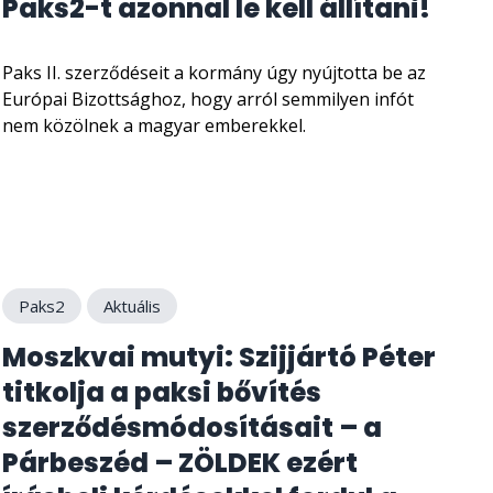
Paks2-t azonnal le kell állítani!
Paks II. szerződéseit a kormány úgy nyújtotta be az
Európai Bizottsághoz, hogy arról semmilyen infót
nem közölnek a magyar emberekkel.
Paks2
Aktuális
Moszkvai mutyi: Szijjártó Péter
titkolja a paksi bővítés
szerződésmódosításait – a
Párbeszéd – ZÖLDEK ezért