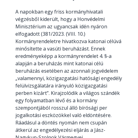
A napokban egy friss kormányhivatali
végzésből kiderült, hogy a Honvédelmi
Minisztérium az ugyancsak idén nyáron
elfogadott (381/2023. (VIII. 10.)
Kormányrendeletre hivatkozva katonai célúvá
minősítette a vasúti beruházást. Ennek
eredményeképp a kormányrendelet 4. §-a
alapján a beruházás mint katonai célú
beruházás esetében az azonnali jogvédelem
„valamennyi, közigazgatási hatósági engedély
felülvizsgálatára irányuló közigazgatási
perben kizárt”. Kirajzolódik a világos szándék
egy folyamatban lévő és a kormány
szempontjából rosszul álló bírósági per
jogalkotási eszközökkel való eldöntésére.
Ráadásul a döntés nyomán nem csupán
átkerül az engedélyezési eljárás a Jász-
Nagykun-Szolnok Vármegyei