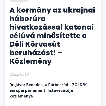
A kormány az ukrajnai
háborúra
hivatkozással katonai
célúvá minősítette a
Déli Körvasút
beruházást! –
Közlemény
2023.10.18.
Dr. Jávor Benedek, a Párbeszéd – ZÖLDEK
európai parlamenti listavezetője
közleménye.