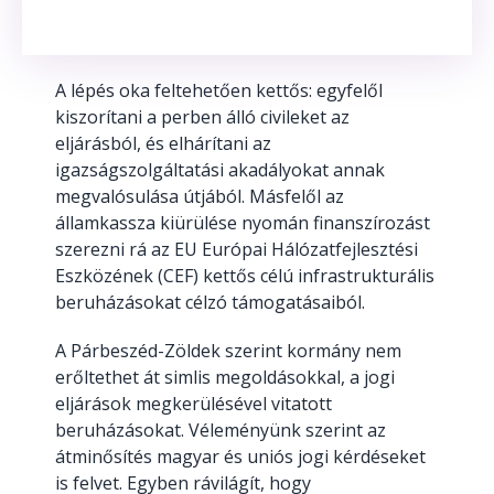
A lépés oka feltehetően kettős: egyfelől
kiszorítani a perben álló civileket az
eljárásból, és elhárítani az
igazságszolgáltatási akadályokat annak
megvalósulása útjából. Másfelől az
államkassza kiürülése nyomán finanszírozást
szerezni rá az EU Európai Hálózatfejlesztési
Eszközének (CEF) kettős célú infrastrukturális
beruházásokat célzó támogatásaiból.
A Párbeszéd-Zöldek szerint kormány nem
erőltethet át simlis megoldásokkal, a jogi
eljárások megkerülésével vitatott
beruházásokat. Véleményünk szerint az
átminősítés magyar és uniós jogi kérdéseket
is felvet. Egyben rávilágít, hogy