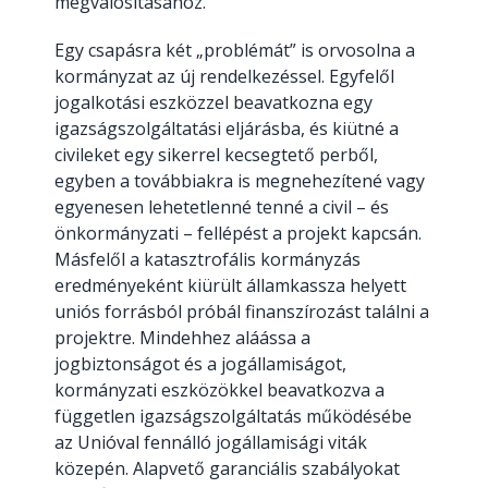
megvalósításához.
Egy csapásra két „problémát” is orvosolna a
kormányzat az új rendelkezéssel. Egyfelől
jogalkotási eszközzel beavatkozna egy
igazságszolgáltatási eljárásba, és kiütné a
civileket egy sikerrel kecsegtető perből,
egyben a továbbiakra is megnehezítené vagy
egyenesen lehetetlenné tenné a civil – és
önkormányzati – fellépést a projekt kapcsán.
Másfelől a katasztrofális kormányzás
eredményeként kiürült államkassza helyett
uniós forrásból próbál finanszírozást találni a
projektre. Mindehhez aláássa a
jogbiztonságot és a jogállamiságot,
kormányzati eszközökkel beavatkozva a
független igazságszolgáltatás működésébe
az Unióval fennálló jogállamisági viták
közepén. Alapvető garanciális szabályokat