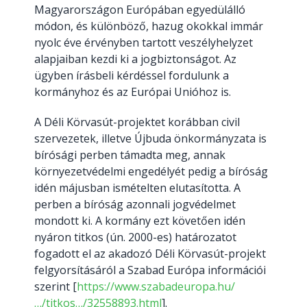
Magyarországon Európában egyedülálló
módon, és különböző, hazug okokkal immár
nyolc éve érvényben tartott veszélyhelyzet
alapjaiban kezdi ki a jogbiztonságot. Az
ügyben írásbeli kérdéssel fordulunk a
kormányhoz és az Európai Unióhoz is.
A Déli Körvasút-projektet korábban civil
szervezetek, illetve Újbuda önkormányzata is
bírósági perben támadta meg, annak
környezetvédelmi engedélyét pedig a bíróság
idén májusban ismételten elutasította. A
perben a bíróság azonnali jogvédelmet
mondott ki. A kormány ezt követően idén
nyáron titkos (ún. 2000-es) határozatot
fogadott el az akadozó Déli Körvasút-projekt
felgyorsításáról a Szabad Európa információi
szerint [
https://www.szabadeuropa.hu/
…/titkos…/32558893.html
].