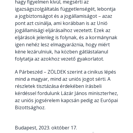
hagy figyelmen kívül, megsérti az
igazságszolgáltatás függetlenségét, lebontja
a jogbiztonságot és a jogállamiságot – azaz
pont azt csinálja, ami korábban is az Unió
jogállamisági eljárásaihoz vezetett. Ezek az
eljárások jelenleg is folynak, és a kormánynak
igen nehéz lesz elmagyaráznia, hogy miért
kéne lezárulniuk, ha közben gátlástalanul
folytatja az azokhoz vezető gyakorlatot.
A Párbeszéd – ZÖLDEK szerint a cinikus lépés
mind a magyar, mind az uniós jogot sérti. A
részletek tisztázása érdekében írásbeli
kérdéssel fordulunk Lázár János miniszterhez,
az uniós jogsérelem kapcsán pedig az Európai
Bizottsághoz.
Budapest, 2023. október 17.