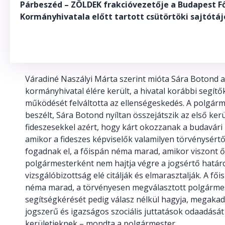
Párbeszéd – ZÖLDEK frakcióvezetője a Budapest F
Kormányhivatala előtt tartott csütörtöki sajtótá
Váradiné Naszályi Márta szerint mióta Sára Botond a
kormányhivatal élére került, a hivatal korábbi segítő
működését felváltotta az ellenségeskedés. A polgárm
beszélt, Sára Botond nyíltan összejátszik az első kerü
fideszesekkel azért, hogy kárt okozzanak a budavári
amikor a fideszes képviselők valamilyen törvénysért
fogadnak el, a főispán néma marad, amikor viszont ő
polgármesterként nem hajtja végre a jogsértő határ
vizsgálóbizottság elé citálják és elmarasztalják. A fő
néma marad, a törvényesen megválasztott polgármes
segítségkérését pedig válasz nélkül hagyja, megakad
jogszerű és igazságos szociális juttatások odaadását 
kerületieknek – mondta a polgármester.