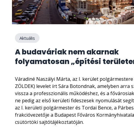
Aktuális
A budaváriak nem akarnak
folyamatosan „építési területen
Váradiné Naszályi Márta, az I. kerület polgármestere
ZÖLDEK) levelet írt Sára Botondnak, amelyben arra szó
vissza a professzionális működéshez, és a fővárosia
ne pedig az első kerületi fideszesek nyomulását segít
az I. kerületi polgármester és Tordai Bence, a Párb
frakcióvezetője a Budapest Főváros Kormányhivatala 
csütörtöki sajtótájékoztatóján.