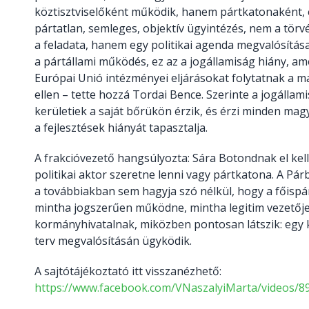
köztisztviselőként működik, hanem pártkatonaként,
pártatlan, semleges, objektív ügyintézés, nem a tör
a feladata, hanem egy politikai agenda megvalósítás
a pártállami működés, ez az a jogállamiság hiány, am
Európai Unió intézményei eljárásokat folytatnak a 
ellen – tette hozzá Tordai Bence. Szerinte a jogállami
kerületiek a saját bőrükön érzik, és érzi minden magy
a fejlesztések hiányát tapasztalja.
A frakcióvezető hangsúlyozta: Sára Botondnak el kel
politikai aktor szeretne lenni vagy pártkatona. A P
a továbbiakban sem hagyja szó nélkül, hogy a főispá
mintha jogszerűen működne, mintha legitim vezetője
kormányhivatalnak, miközben pontosan látszik: egy ki
terv megvalósításán ügyködik.
A sajtótájékoztató itt visszanézhető:
https://www.facebook.com/VNaszalyiMarta/videos/