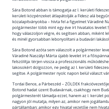
Sára Botond abban is támogatja az I. kerületi fidesze
kerületi közpénzeket átlapátolják a Fidesz alá begyűr
közalapítványokba – hívta fel a figyelmet Váradiné Na
polgármester több mint egy éve írt hivatalos levelet
hogy válaszoljon végre, és segítsen abban, miként l
és minél gyorsabban lebonyolítani a budavári lakások
Sára Botond azóta sem válaszolt a polgármester leve
Váradiné Naszályi Márta újabb levelet írt a főispánn
felszólítja: térjen vissza a professzionális működéshe
lakosokért dolgozzon, ne pedig az I. kerületi fidesz
segítse. A polgármester nyolc napon belül választ vár
Tordai Bence, a Párbeszéd – ZÖLDEK frakcióvezetője
Botond hadat üzent Budavárnak, csakhogy nem Bud
polgármesterét támadja ezzel, hanem az I. kerület pol
nagyon jól mutatja, milyen az, amikor nem jogállam
pártállamban; amikor egy hivatal vezetője nem hiva