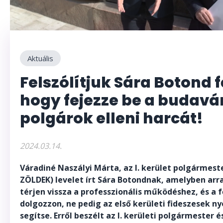
Aktuális
Felszólítjuk Sára Botond f
hogy fejezze be a budavár
polgárok elleni harcát!
2024.03.14.
Váradiné Naszályi Márta, az I. kerület polgármest
ZÖLDEK) levelet írt Sára Botondnak, amelyben arra 
térjen vissza a professzionális működéshez, és a 
dolgozzon, ne pedig az első kerületi fideszesek n
segítse. Erről beszélt az I. kerületi polgármester é