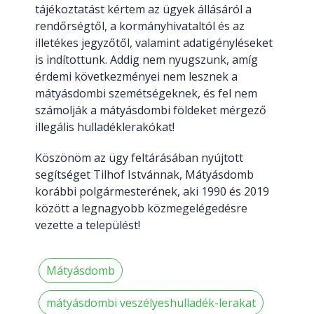
tájékoztatást kértem az ügyek állásáról a
rendőrségtől, a kormányhivataltól és az
illetékes jegyzőtől, valamint adatigényléseket
is indítottunk. Addig nem nyugszunk, amíg
érdemi következményei nem lesznek a
mátyásdombi szemétségeknek, és fel nem
számolják a mátyásdombi földeket mérgező
illegális hulladéklerakókat!
Köszönöm az ügy feltárásában nyújtott
segítséget Tilhof Istvánnak, Mátyásdomb
korábbi polgármesterének, aki 1990 és 2019
között a legnagyobb közmegelégedésre
vezette a települést!
Mátyásdomb
mátyásdombi veszélyeshulladék-lerakat