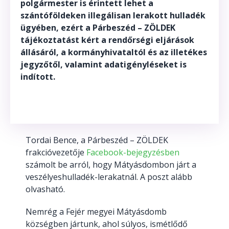
polgármester is érintett lehet a
szántóföldeken illegálisan lerakott hulladék
ügyében, ezért a Párbeszéd – ZÖLDEK
tájékoztatást kért a rendőrségi eljárások
állásáról, a kormányhivataltól és az illetékes
jegyzőtől, valamint adatigényléseket is
indított.
Tordai Bence, a Párbeszéd – ZÖLDEK
frakcióvezetője
Facebook-bejegyzésben
számolt be arról, hogy Mátyásdombon járt a
veszélyeshulladék-lerakatnál. A poszt alább
olvasható.
Nemrég a Fejér megyei Mátyásdomb
községben jártunk, ahol súlyos, ismétlődő