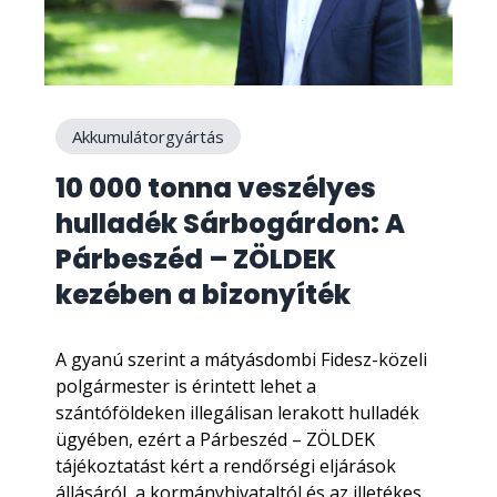
Akkumulátorgyártás
10 000 tonna veszélyes
hulladék Sárbogárdon: A
Párbeszéd – ZÖLDEK
kezében a bizonyíték
A gyanú szerint a mátyásdombi Fidesz-közeli
polgármester is érintett lehet a
szántóföldeken illegálisan lerakott hulladék
ügyében, ezért a Párbeszéd – ZÖLDEK
tájékoztatást kért a rendőrségi eljárások
állásáról, a kormányhivataltól és az illetékes