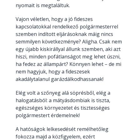
nyomait is megtaláltuk.
Vajon véletlen, hogy a jó fideszes
kapcsolatokkal rendelkező polgármesterrel
szemben indított eljárásoknak máig nincs
semmilyen következménye? Aligha. Csak nem
egy újabb kiskirállyal állunk szemben, aki azt
hiszi, minden pofátlanságot meg lehet úszni,
ha fedez az állampárt? Könnyen lehet – de mi
nem hagyjuk, hogy a fideszesek
akadálytalanul garázdálkodhassanak!
Elég volt a szőnyeg alá söprésből, elég a
halogatásból: a mátyásdombiak is tiszta,
egészséges környezetet és tisztességes
polgármestert érdemelnek!
A hatóságok lelkesedését remélhetőleg
fokozza majd a közfigyelem, ezért