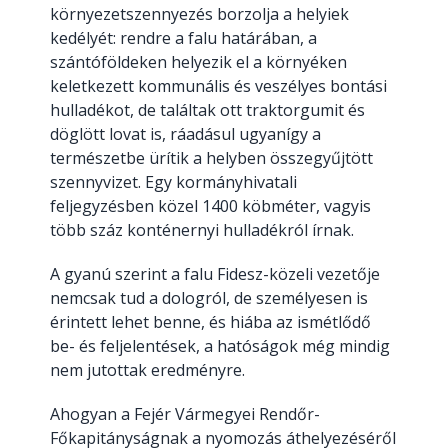
környezetszennyezés borzolja a helyiek
kedélyét: rendre a falu határában, a
szántóföldeken helyezik el a környéken
keletkezett kommunális és veszélyes bontási
hulladékot, de találtak ott traktorgumit és
döglött lovat is, ráadásul ugyanígy a
természetbe ürítik a helyben összegyűjtött
szennyvizet. Egy kormányhivatali
feljegyzésben közel 1400 köbméter, vagyis
több száz konténernyi hulladékról írnak.
A gyanú szerint a falu Fidesz-közeli vezetője
nemcsak tud a dologról, de személyesen is
érintett lehet benne, és hiába az ismétlődő
be- és feljelentések, a hatóságok még mindig
nem jutottak eredményre.
Ahogyan a Fejér Vármegyei Rendőr-
Főkapitányságnak a nyomozás áthelyezéséről