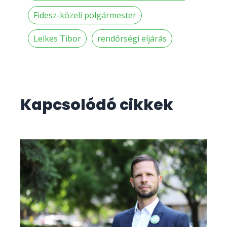
Fidesz-közeli polgármester
Lelkes Tibor
rendőrségi eljárás
Kapcsolódó cikkek