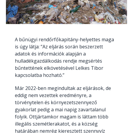
A bűnügyi rendőrfőkapitány-helyettes maga
is úgy látja: “Az eljárás során beszerzett
adatok és információk alapján a
hulladékgazdálkodás rendje megsértés
bűntettének elkövetésével Lelkes Tibor
kapcsolatba hozható.”
Már 2022-ben megindultak az eljárások, de
eddig nem vezettek eredményre, a
törvénytelen és környezetszennyező
gyakorlat pedig a mai napig zavartalanul
folyik. Ottjártamkor magam is láttam több
illegális szemétlerakatot, és a község
határában nemrég kieresztett szennyvíz