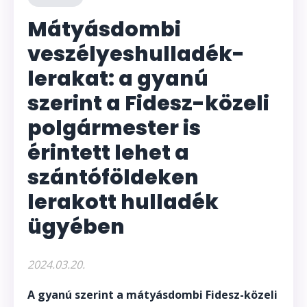
Mátyásdombi
veszélyeshulladék-
lerakat: a gyanú
szerint a Fidesz-közeli
polgármester is
érintett lehet a
szántóföldeken
lerakott hulladék
ügyében
2024.03.20.
A gyanú szerint a mátyásdombi Fidesz-közeli