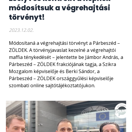
módosítsuk a végrehajtási
törvényt!
2023.12.02.
Módosítaná a végrehajtási törvényt a Párbeszéd –
ZÖLDEK. A törvényjavaslat kezelné a végrehajtói
maffia ténykedését – jelentette be Jámbor András, a
Párbeszéd – ZÖLDEK frakciójának tagja, a Szikra
Mozgalom képviselője és Berki Sándor, a
Párbeszéd – ZÖLDEK országgyűlési képviselője
szombati online sajtótájékoztatójukon.