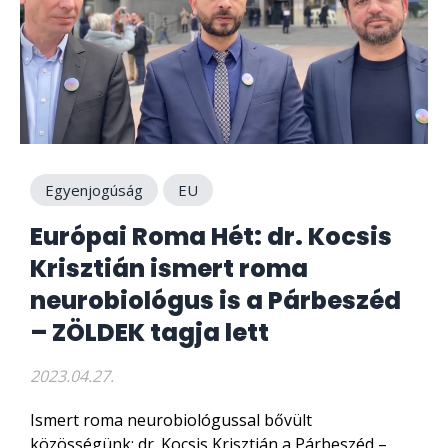
Egyenjogúság
EU
Európai Roma Hét: dr. Kocsis
Krisztián ismert roma
neurobiológus is a Párbeszéd
– ZÖLDEK tagja lett
2023.04.27.
Ismert roma neurobiológussal bővült
közösségünk: dr. Kocsis Krisztián a Párbeszéd –