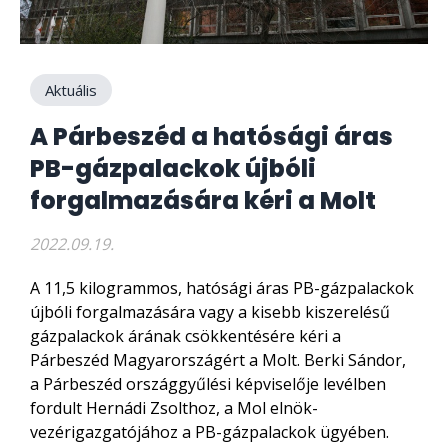
Aktuális
A Párbeszéd a hatósági áras
PB-gázpalackok újbóli
forgalmazására kéri a Molt
2022.09.19.
A 11,5 kilogrammos, hatósági áras PB-gázpalackok
újbóli forgalmazására vagy a kisebb kiszerelésű
gázpalackok árának csökkentésére kéri a
Párbeszéd Magyarországért a Molt. Berki Sándor,
a Párbeszéd országgyűlési képviselője levélben
fordult Hernádi Zsolthoz, a Mol elnök-
vezérigazgatójához a PB-gázpalackok ügyében.