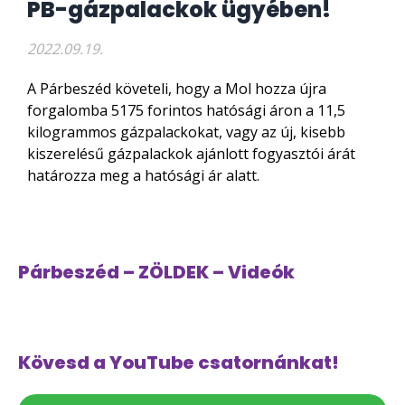
PB-gázpalackok ügyében!
2022.09.19.
A Párbeszéd követeli, hogy a Mol hozza újra
forgalomba 5175 forintos hatósági áron a 11,5
kilogrammos gázpalackokat, vagy az új, kisebb
kiszerelésű gázpalackok ajánlott fogyasztói árát
határozza meg a hatósági ár alatt.
Párbeszéd – ZÖLDEK – Videók
Kövesd a YouTube csatornánkat!