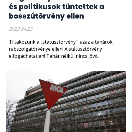
és politikusok tüntettek a
bosszútörvény ellen
2023.04.25.
Tiltakozunk a „státusztörvény”, azaz a tanárok
rabszolgatörvénye ellen! A státusztörvény
elfogadhatatlan! Tanár nélkül nincs jövő.