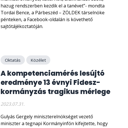
hazug rendszerben kezdik el a tanévet”- mondta
Tordai Bence, a Párbeszéd – ZÖLDEK társelnöke
pénteken, a Facebook-oldalán is követhető
sajtótájékoztatóján.
Oktatás
Közélet
A kompetenciamérés lesújtó
eredménye 13 évnyi Fidesz-
kormányzás tragikus mérlege
2023.07.31.
Gulyás Gergely miniszterelnökséget vezető
miniszter a tegnapi Kormányinfón kifejtette, hogy