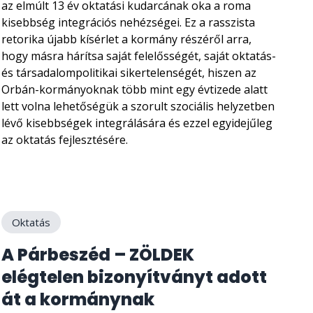
az elmúlt 13 év oktatási kudarcának oka a roma
kisebbség integrációs nehézségei. Ez a rasszista
retorika újabb kísérlet a kormány részéről arra,
hogy másra hárítsa saját felelősségét, saját oktatás-
és társadalompolitikai sikertelenségét, hiszen az
Orbán-kormányoknak több mint egy évtizede alatt
lett volna lehetőségük a szorult szociális helyzetben
lévő kisebbségek integrálására és ezzel egyidejűleg
az oktatás fejlesztésére.
Oktatás
A Párbeszéd – ZÖLDEK
elégtelen bizonyítványt adott
át a kormánynak