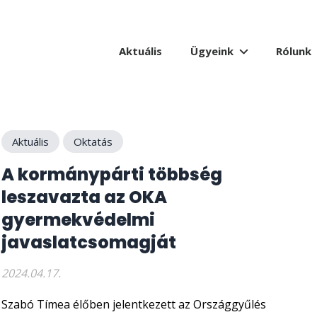
Aktuális
Ügyeink
Rólunk
Aktuális
Oktatás
A kormánypárti többség
leszavazta az OKA
gyermekvédelmi
javaslatcsomagját
2024.04.17.
Szabó Tímea élőben jelentkezett az Országgyűlés