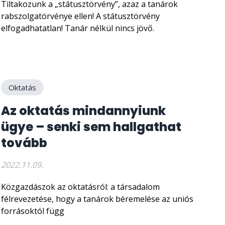
Tiltakozunk a „státusztörvény”, azaz a tanárok
rabszolgatörvénye ellen! A státusztörvény
elfogadhatatlan! Tanár nélkül nincs jövő.
Oktatás
Az oktatás mindannyiunk
ügye – senki sem hallgathat
tovább
2022.11.09.
Közgazdászok az oktatásról: a társadalom
félrevezetése, hogy a tanárok béremelése az uniós
forrásoktól függ