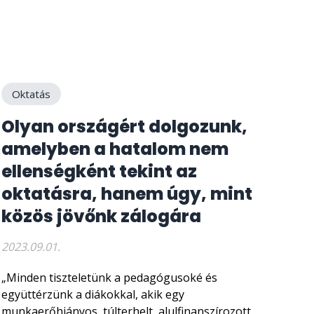
Oktatás
Olyan országért dolgozunk,
amelyben a hatalom nem
ellenségként tekint az
oktatásra, hanem úgy, mint
közös jövőnk zálogára
2023.09.01.
„Minden tiszteletünk a pedagógusoké és
együttérzünk a diákokkal, akik egy
munkaerőhiányos, túlterhelt, alulfinanszírozott,