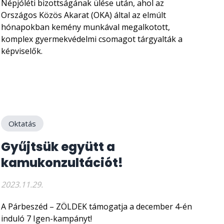
Népjóléti bizottságának ülése után, ahol az
Országos Közös Akarat (OKA) által az elmúlt
hónapokban kemény munkával megalkotott,
komplex gyermekvédelmi csomagot tárgyalták a
képviselők.
Oktatás
Gyűjtsük együtt a
kamukonzultációt!
2023.11.29.
A Párbeszéd – ZÖLDEK támogatja a december 4-én
induló 7 Igen-kampányt!