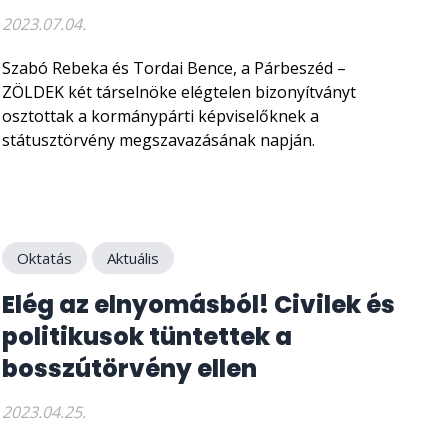
2023.07.04.
Szabó Rebeka és Tordai Bence, a Párbeszéd –
ZÖLDEK két társelnöke elégtelen bizonyítványt
osztottak a kormánypárti képviselőknek a
státusztörvény megszavazásának napján.
Oktatás
Aktuális
Elég az elnyomásból! Civilek és
politikusok tüntettek a
bosszútörvény ellen
2023.04.25.