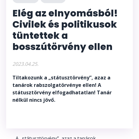
Elég az elnyomásból!
Civilek és politikusok
tüntettek a
bosszútörvény ellen
2023.04.25.
Tiltakozunk a „státusztörvény”, azaz a
tanárok rabszolgatörvénye ellen! A
státusztörvény elfogadhatatlan! Tanár
nélkül nincs jövő.
A „státusztörvény”, azaz a tanárok