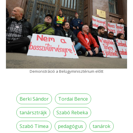
Demonstráció a Belügyminisztérium előtt
Berki Sándor
Tordai Bence
tanársztrájk
Szabó Rebeka
Szabó Tímea
pedagógus
tanárok