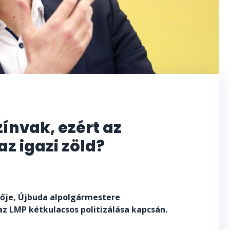
zínvak, ezért az
az igazi zöld?
vője, Újbuda alpolgármestere
az LMP kétkulacsos politizálása kapcsán.