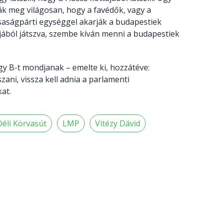
ák meg világosan, hogy a favédők, vagy a
saságpárti egységgel akarják a budapestiek
ájából játszva, szembe kíván menni a budapestiek
agy B-t mondjanak – emelte ki, hozzátéve:
ani, vissza kell adnia a parlamenti
at.
Déli Körvasút
LMP
Vitézy Dávid