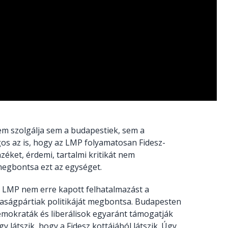
m szolgálja sem a budapestiek, sem a
os az is, hogy az LMP folyamatosan Fidesz-
zéket, érdemi, tartalmi kritikát nem
megbontsa ezt az egységet.
 LMP nem erre kapott felhatalmazást a
rsaságpártiak politikáját megbontsa. Budapesten
demokraták és liberálisok egyaránt támogatják
 látszik, hogy a Fidesz kottájából látszik. Úgy