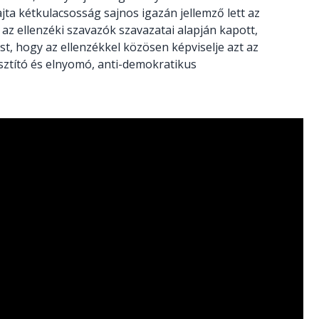
ajta kétkulacsosság sajnos igazán jellemző lett az
az ellenzéki szavazók szavazatai alapján kapott,
st, hogy az ellenzékkel közösen képviselje azt az
usztító és elnyomó, anti-demokratikus