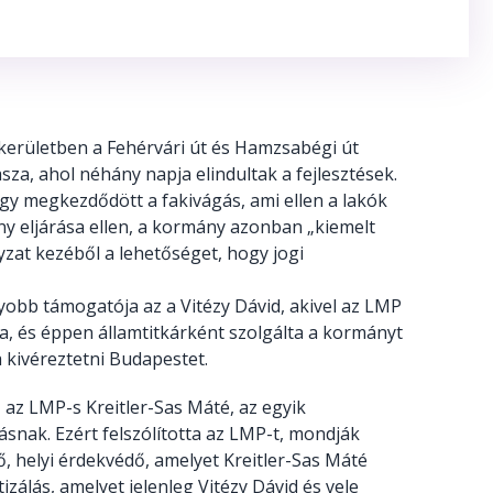
kerületben a Fehérvári út és Hamzsabégi út
sza, ahol néhány napja elindultak a fejlesztések.
ogy megkezdődött a fakivágás, ami ellen a lakók
ány eljárása ellen, a kormány azonban „kiemelt
zat kezéből a lehetőséget, hogy jogi
obb támogatója az a Vitézy Dávid, akivel az LMP
ta, és éppen államtitkárként szolgálta a kormányt
kivéreztetni Budapestet.
az LMP-s Kreitler-Sas Máté, az egyik
snak. Ezért felszólította az LMP-t, mondják
ő, helyi érdekvédő, amelyet Kreitler-Sas Máté
izálás, amelyet jelenleg Vitézy Dávid és vele