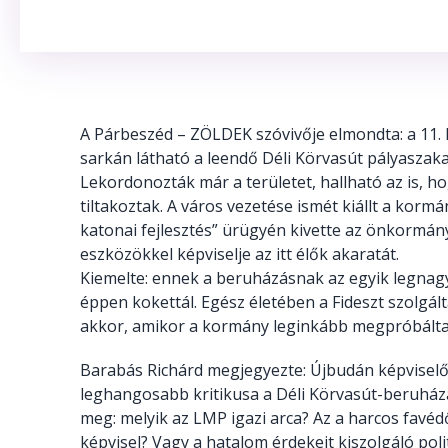
A Párbeszéd – ZÖLDEK szóvivője elmondta: a 11. 
sarkán látható a leendő Déli Körvasút pályaszaka
Lekordonozták már a területet, hallható az is, h
tiltakoztak. A város vezetése ismét kiállt a korm
katonai fejlesztés” ürügyén kivette az önkormány
eszközökkel képviselje az itt élők akaratát.
Kiemelte: ennek a beruházásnak az egyik legnagy
éppen kokettál. Egész életében a Fideszt szolgál
akkor, amikor a kormány leginkább megpróbálta 
Barabás Richárd megjegyezte: Újbudán képviselő 
leghangosabb kritikusa a Déli Körvasút-beruházá
meg: melyik az LMP igazi arca? Az a harcos favéd
képvisel? Vagy a hatalom érdekeit kiszolgáló polit