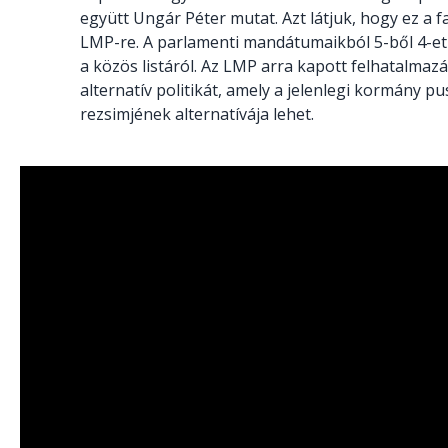
együtt Ungár Péter mutat. Azt látjuk, hogy ez a f
LMP-re. A parlamenti mandátumaikból 5-ből 4-et 
a közös listáról. Az LMP arra kapott felhatalmazá
alternatív politikát, amely a jelenlegi kormány p
rezsimjének alternatívája lehet.