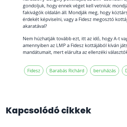
gondoljuk, hogy ennek véget kell vetniük: mondj
fakivágók oldalán áll. Mondják meg, hogy köztár
érdekét képviselni, vagy a Fidesz megosztó kott
akaratával?
Nem húzhatják tovább ezt, itt az idő, hogy A-t v
amennyiben az LMP a Fidesz kottájából kíván játsz
mandátumait, mert elárulta az ellenzéki választók
Fidesz
Barabás Richárd
beruházás
Kapcsolódó cikkek