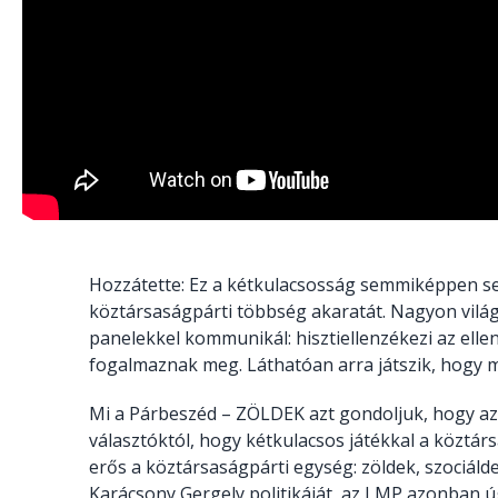
Hozzátette: Ez a kétkulacsosság semmiképpen se
köztársaságpárti többség akaratát. Nagyon világ
panelekkel kommunikál: hisztiellenzékezi az ellen
fogalmaznak meg. Láthatóan arra játszik, hogy 
Mi a Párbeszéd – ZÖLDEK azt gondoljuk, hogy az
választóktól, hogy kétkulacsos játékkal a köztá
erős a köztársaságpárti egység: zöldek, szociál
Karácsony Gergely politikáját, az LMP azonban úgy