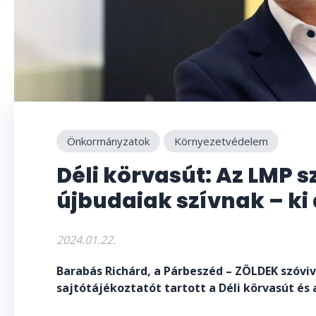
Önkormányzatok
Környezetvédelem
Déli körvasút: Az LMP s
újbudaiak szívnak – ki 
2024.01.22.
Barabás Richárd, a Párbeszéd – ZÖLDEK szóvi
sajtótájékoztatót tartott a Déli körvasút és 