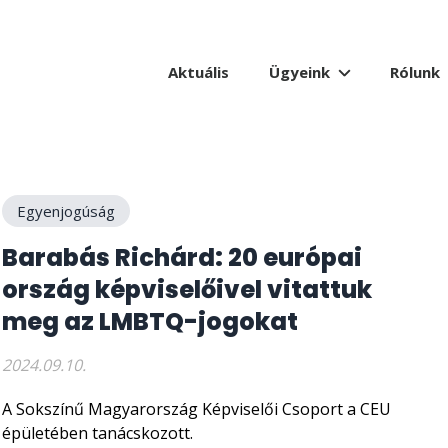
Aktuális
Ügyeink
Rólunk
Egyenjogúság
Barabás Richárd: 20 európai
ország képviselőivel vitattuk
meg az LMBTQ-jogokat
2024.09.10.
A Sokszínű Magyarország Képviselői Csoport a CEU
épületében tanácskozott.