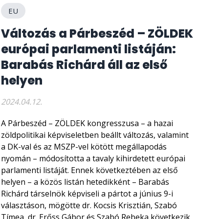
EU
Változás a Párbeszéd – ZÖLDEK
európai parlamenti listáján:
Barabás Richárd áll az első
helyen
2024.04.12.
A Párbeszéd – ZÖLDEK kongresszusa – a hazai
zöldpolitikai képviseletben beállt változás, valamint
a DK-val és az MSZP-vel kötött megállapodás
nyomán – módosította a tavaly kihirdetett európai
parlamenti listáját. Ennek következtében az első
helyen – a közös listán hetedikként – Barabás
Richárd társelnök képviseli a pártot a június 9-i
választáson, mögötte dr. Kocsis Krisztián, Szabó
Tímea, dr. Erőss Gábor és Szabó Rebeka következik.