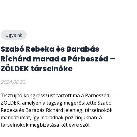
Ügyeink
Szabó Rebeka és Barabás
Richárd marad a Párbeszéd –
ZÖLDEK társelnöke
2024.06.23.
Tisztújító kongresszust tartott ma a Párbeszéd –
ZÖLDEK, amelyen a tagság megerősítette Szabó
Rebeka és Barabás Richárd jelenlegi társelnökök
mandátumát, így maradnak pozíciójukban. A
társelnökök megbízatása két évre szól.