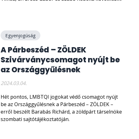
Egyenjogúság
A Párbeszéd – ZÖLDEK
Szivárványcsomagot nyújt be
az Országgyűlésnek
2024.03.04.
Hét pontos, LMBTQI jogokat védő csomagot nyújt
be az Országgyűlésnek a Párbeszéd – ZÖLDEK –
erről beszélt Barabás Richárd, a zöldpárt társelnöke
szombati sajtótájékoztatóján.