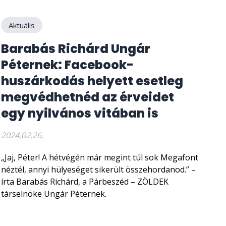
Aktuális
Barabás Richárd Ungár
Péternek: Facebook-
huszárkodás helyett esetleg
megvédhetnéd az érveidet
egy nyilvános vitában is
2024.02.26.
„Jaj, Péter! A hétvégén már megint túl sok Megafont
néztél, annyi hülyeséget sikerült összehordanod.” –
írta Barabás Richárd, a Párbeszéd – ZÖLDEK
társelnöke Ungár Péternek.