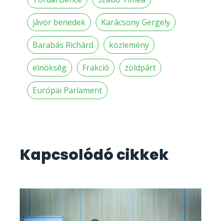
jávor benedek
Karácsony Gergely
Barabás Richárd
közlemény
elnökség
Frakció
zöldpárt
Európai Parlament
Kapcsolódó cikkek