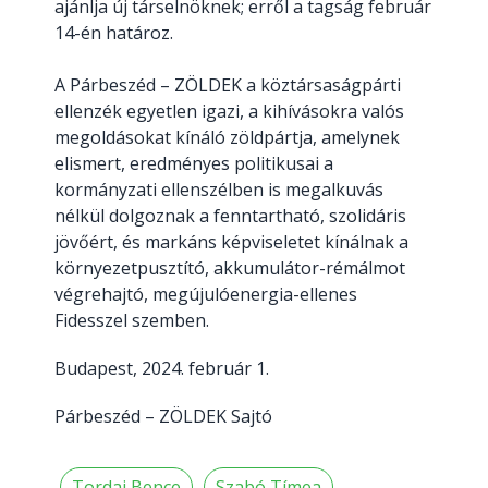
ajánlja új társelnöknek; erről a tagság február
14-én határoz.
A Párbeszéd – ZÖLDEK a köztársaságpárti
ellenzék egyetlen igazi, a kihívásokra valós
megoldásokat kínáló zöldpártja, amelynek
elismert, eredményes politikusai a
kormányzati ellenszélben is megalkuvás
nélkül dolgoznak a fenntartható, szolidáris
jövőért, és markáns képviseletet kínálnak a
környezetpusztító, akkumulátor-rémálmot
végrehajtó, megújulóenergia-ellenes
Fidesszel szemben.
Budapest, 2024. február 1.
Párbeszéd – ZÖLDEK Sajtó
Tordai Bence
Szabó Tímea