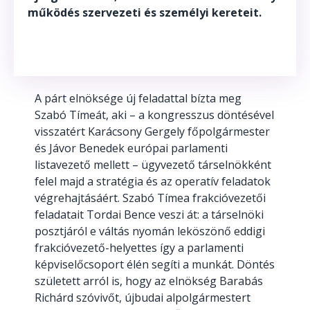
működés szervezeti és személyi kereteit.
A párt elnöksége új feladattal bízta meg
Szabó Tímeát, aki – a kongresszus döntésével
visszatért Karácsony Gergely főpolgármester
és Jávor Benedek európai parlamenti
listavezető mellett – ügyvezető társelnökként
felel majd a stratégia és az operatív feladatok
végrehajtásáért. Szabó Tímea frakcióvezetői
feladatait Tordai Bence veszi át: a társelnöki
posztjáról e váltás nyomán leköszönő eddigi
frakcióvezető-helyettes így a parlamenti
képviselőcsoport élén segíti a munkát. Döntés
született arról is, hogy az elnökség Barabás
Richárd szóvivőt, újbudai alpolgármestert