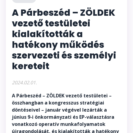
A Párbeszéd – ZÖLDEK
vezető testületei
kialakították a
hatékony működés
szervezeti és személyi
kereteit
2024.02.01.
A Párbeszéd – ZÖLDEK vezető testületei –
összhangban a kongresszus stratégiai
döntéseivel – január végével lezárták a
június 9-i önkormányzati és EP-választásra
vonatkozó operatív munkafolyamatok
újragondolását, és kialakították a hatékony