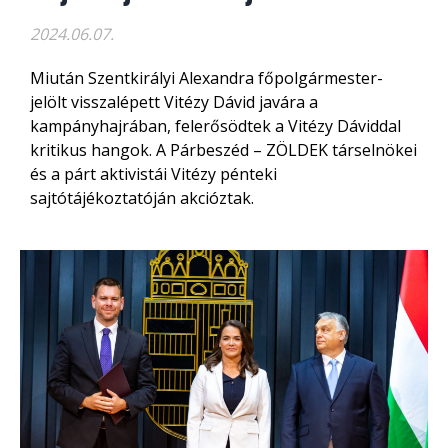
2024.06.07.
Miután Szentkirályi Alexandra főpolgármester-
jelölt visszalépett Vitézy Dávid javára a
kampányhajrában, felerősödtek a Vitézy Dáviddal
kritikus hangok. A Párbeszéd – ZÖLDEK társelnökei
és a párt aktivistái Vitézy pénteki
sajtótájékoztatóján akcióztak.