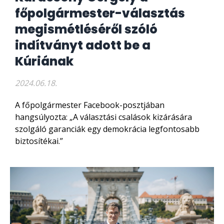
főpolgármester-választás
megismétléséről szóló
indítványt adott be a
Kúriának
2024.06.18.
A főpolgármester Facebook-posztjában
hangsúlyozta: „A választási csalások kizárására
szolgáló garanciák egy demokrácia legfontosabb
biztosítékai.”