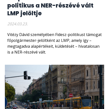
politikus a NER-részévé vált
LMP jelöltje
2024.03.23.
Vitézy Dávid személyében Fidesz-politikust támogat
főpolgármester-jelöltként az LMP, amely így –
megtagadva alapértékeit, küldetését – hivatalosan
is a NER-részévé vált.