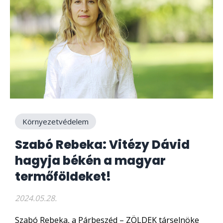
Környezetvédelem
Szabó Rebeka: Vitézy Dávid
hagyja békén a magyar
termőföldeket!
2024.05.28.
Szabó Rebeka, a Párbeszéd – ZÖLDEK társelnöke