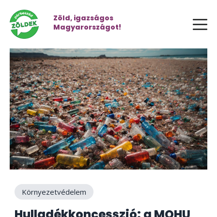
Zöld, igazságos
Magyarországot!
Környezetvédelem
Hulladékkoncesszió: a MOHU