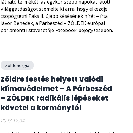
látható termékét, az egykor szebb napokat látott
Világgazdaságot szemelte ki arra, hogy elkezdje
csöpögtetni Paks II. újabb késésének hírét – írta
Jávor Benedek, a Párbeszéd – ZÖLDEK európai
parlamenti listavezetője Facebook-bejegyzésében.
Zöldenergia
Zöldre festés helyett valódi
klímavédelmet – A Párbeszéd
– ZÖLDEK radikális lépéseket
követel a kormánytól
2023.12.04.