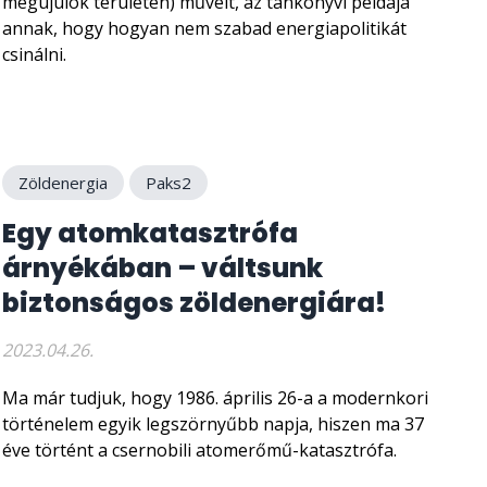
megújulók területén) művelt, az tankönyvi példája
annak, hogy hogyan nem szabad energiapolitikát
csinálni.
Zöldenergia
Paks2
Egy atomkatasztrófa
árnyékában – váltsunk
biztonságos zöldenergiára!
2023.04.26.
Ma már tudjuk, hogy 1986. április 26-a a modernkori
történelem egyik legszörnyűbb napja, hiszen ma 37
éve történt a csernobili atomerőmű-katasztrófa.