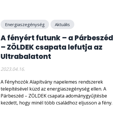
Energiaszegénység
Aktuális
A fényért futunk – a Párbeszéd
– ZÖLDEK csapata lefutja az
Ultrabalatont
2023.04.16.
A Fényhozók Alapítvány napelemes rendszerek
telepítésével küzd az energiaszegénység ellen. A
Párbeszéd – ZÖLDEK csapata adománygyűjtésbe
kezdett, hogy minél több családhoz eljusson a fény.