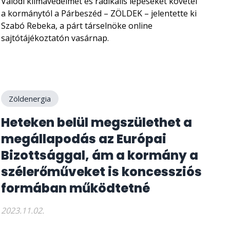
Valódi klímavédelmet és radikális lépéseket követel
a kormánytól a Párbeszéd – ZÖLDEK – jelentette ki
Szabó Rebeka, a párt társelnöke online
sajtótájékoztatón vasárnap.
Zöldenergia
Heteken belül megszülethet a
megállapodás az Európai
Bizottsággal, ám a kormány a
szélerőműveket is koncessziós
formában működtetné
2023.11.02.