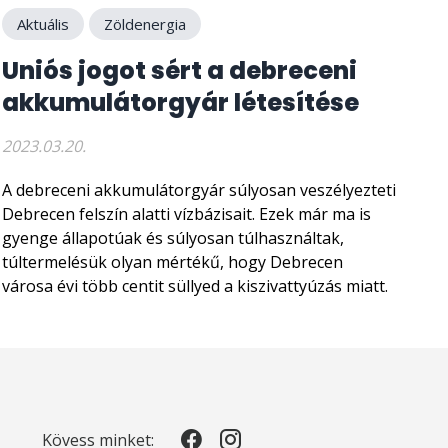
Aktuális
Zöldenergia
Uniós jogot sért a debreceni
akkumulátorgyár létesítése
2023.03.20.
A debreceni akkumulátorgyár súlyosan veszélyezteti
Debrecen felszín alatti vízbázisait. Ezek már ma is
gyenge állapotúak és súlyosan túlhasználtak,
túltermelésük olyan mértékű, hogy Debrecen
városa évi több centit süllyed a kiszivattyúzás miatt.
Kövess minket: